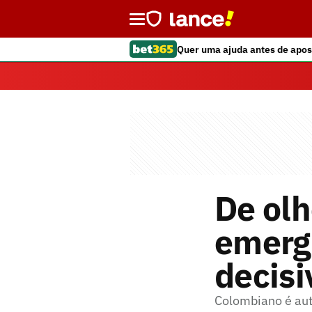
Quer uma ajuda antes de apos
De olh
emerg
decisi
Colombiano é aut