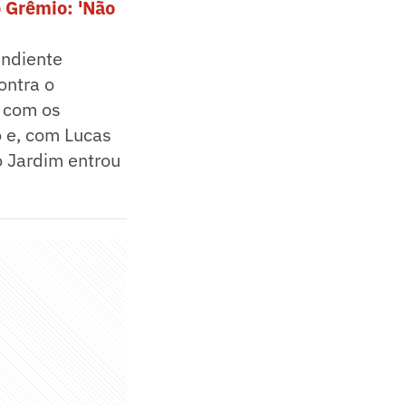
o Grêmio: 'Não
endiente
ontra o
, com os
o e, com Lucas
 Jardim entrou