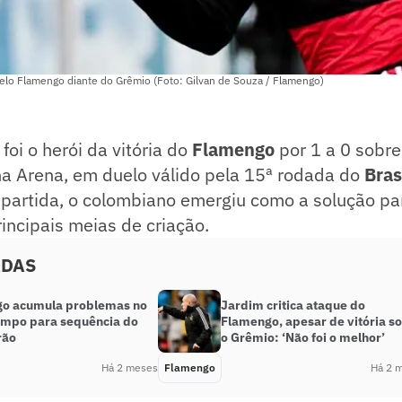
pelo Flamengo diante do Grêmio (Foto: Gilvan de Souza / Flamengo)
foi o herói da vitória do
Flamengo
por 1 a 0 sobr
na Arena, em duelo válido pela 15ª rodada do
Bras
 partida, o colombiano emergiu como a solução pa
incipais meias de criação.
ADAS
o acumula problemas no
Jardim critica ataque do
mpo para sequência do
Flamengo, apesar de vitória s
rão
o Grêmio: ‘Não foi o melhor’
Há 2 meses
Flamengo
Há 2 