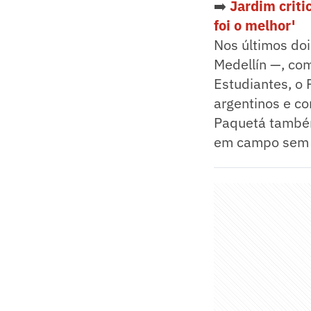
➡️
Jardim criti
foi o melhor'
Nos últimos do
Medellín —, com
Estudiantes, o
argentinos e co
Paquetá também
em campo sem 