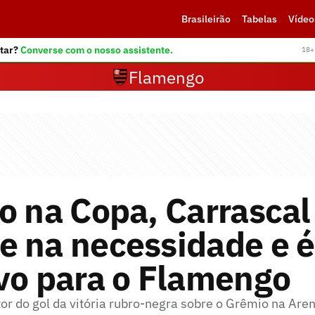
Brasileirão
Tabelas
Vídeo
tar?
Converse com o nosso assistente.
18+ 
Flamengo
o na Copa, Carrascal
e na necessidade e é
vo para o Flamengo
or do gol da vitória rubro-negra sobre o Grêmio na Are