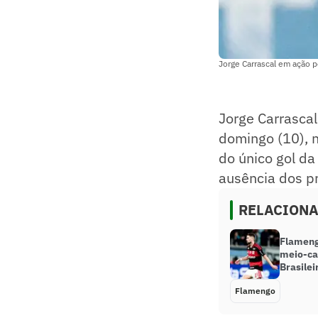
Jorge Carrascal em ação 
Jorge Carrascal 
domingo (10), 
do único gol da
ausência dos pr
RELACION
Flameng
meio-ca
Brasilei
Flamengo