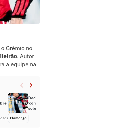
e o Grêmio no
ileirão
. Autor
ra a equipe na
Decisivo, Carrascal celebra vitória
obre
‘como planejado’ do Flamengo
sobre o Grêmio
meses
Flamengo
Há 2 meses