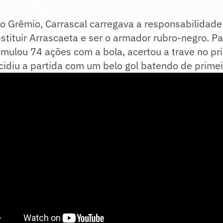
 o Grêmio, Carrascal carregava a responsabilidade 
stituir Arrascaeta e ser o armador rubro-negro. Par
mulou 74 ações com a bola, acertou a trave no pr
idiu a partida com um belo gol batendo de primei