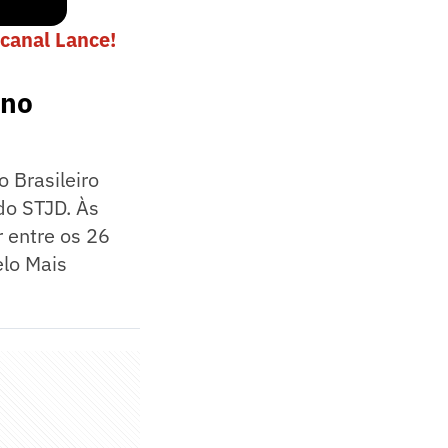
canal Lance!
 no
 Brasileiro
do STJD. Às
 entre os 26
elo Mais