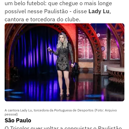
um belo futebol: que chegue o mais longe
possível nesse Paulistão - disse
Lady Lu
,
cantora e torcedora do clube.
A cantora Lady Lu, torcedora da Portuguesa de Desportos (Foto: Arquivo
pessoal)
São Paulo
O Tricolor quer voltar a conquistar o Paulistão