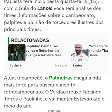
Paulista terá início nesta quarta-feira (15). E
com o Guia do
Lance!
você terá análise dos
times, informações sobre o campeonato,
palpites e opinião de torcedores ilustres dos
principais times.
RELACIONADAS
Copinha: Palmeiras
Mercado da bo
vence o Referência e
anuncia Thaci
avança à terceira fase
Bahia
Copinha
Há 1 ano
Santos
Atual tricampeão, o
Palmeiras
chega ainda
mais forte para buscar o inédito
tetracampeonato. O Verdão trouxe Facundo
Torres e Paulinho, e vai manter Estêvão até o
meio do ano.
CONTINUA