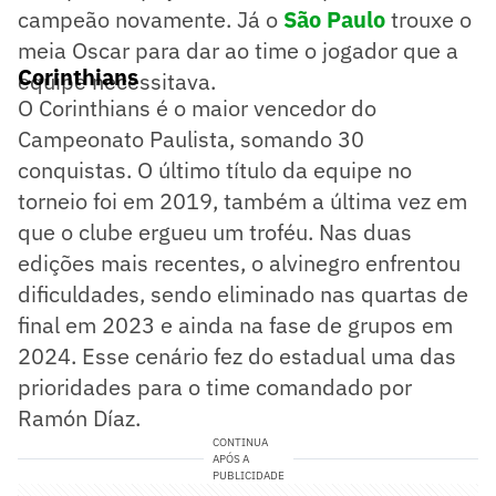
campeão novamente. Já o
São Paulo
trouxe o
meia Oscar para dar ao time o jogador que a
Corinthians
equipe necessitava.
O Corinthians é o maior vencedor do
Campeonato Paulista, somando 30
conquistas. O último título da equipe no
torneio foi em 2019, também a última vez em
que o clube ergueu um troféu. Nas duas
edições mais recentes, o alvinegro enfrentou
dificuldades, sendo eliminado nas quartas de
final em 2023 e ainda na fase de grupos em
2024. Esse cenário fez do estadual uma das
prioridades para o time comandado por
Ramón Díaz.
CONTINUA
APÓS A
PUBLICIDADE