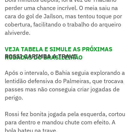
perder uma chance incrível. O meia saiu na
cara do gol de Jaílson, mas tentou toque por
cobertura, facilitando o trabalho do arqueiro
alviverde.
VEJA TABELA E SIMULE AS PRÓXIMAS
ROSSI CARIMBA A TRAVE
RODADAS DO BRASILEIRÃO
Após o intervalo, o Bahia seguia explorando a
lentidão defensiva do Palmeiras, que trocava
passes mas não conseguia criar jogadas de
perigo.
Rossi fez bonita jogada pela esquerda, cortou
para dentro e mandou chute com efeito. A
bola bateu na trave.