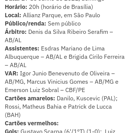
Horário:
20h (horário de Brasília)
Local:
Allianz Parque, em São Paulo
Público/renda:
Sem público
Árbitro:
Denis da Silva Ribeiro Serafim –
AB/AL
Assistentes:
Esdras Mariano de Lima
Albuquerque – AB/AL e Brigida Cirilo Ferreira
– AB/AL
VAR:
Igor Junio Benevenuto de Oliveira –
AB/MG, Marcus Vinicius Gomes – AB/MG e
Emerson Luiz Sobral – CBF/PE
Cartões amarelos:
Danilo, Kuscevic (PAL);
Rossi, Matheus Bahia e Patrick de Lucca
(BAH)
Cartões vermelhos:
Gols:
Gustavo Scarpa (6'/1ºT) (1-0); Luiz