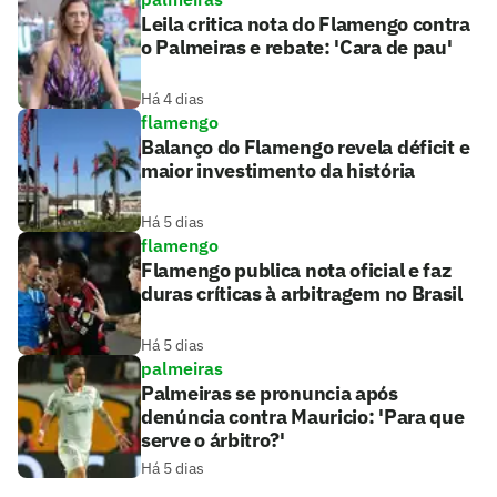
Leila critica nota do Flamengo contra
o Palmeiras e rebate: 'Cara de pau'
Há 4 dias
flamengo
Balanço do Flamengo revela déficit e
maior investimento da história
Há 5 dias
flamengo
Flamengo publica nota oficial e faz
duras críticas à arbitragem no Brasil
Há 5 dias
palmeiras
Palmeiras se pronuncia após
denúncia contra Mauricio: 'Para que
serve o árbitro?'
Há 5 dias