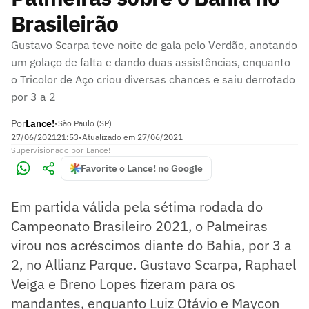
Brasileirão
Gustavo Scarpa teve noite de gala pelo Verdão, anotando
um golaço de falta e dando duas assistências, enquanto
o Tricolor de Aço criou diversas chances e saiu derrotado
por 3 a 2
Por
Lance!
•
São Paulo (SP)
27/06/2021
21:53
•
Atualizado em
27/06/2021
Supervisionado
por
Lance!
Favorite o Lance! no Google
Em partida válida pela sétima rodada do
Campeonato Brasileiro 2021, o Palmeiras
virou nos acréscimos diante do Bahia, por 3 a
2, no Allianz Parque. Gustavo Scarpa, Raphael
Veiga e Breno Lopes fizeram para os
mandantes, enquanto Luiz Otávio e Maycon