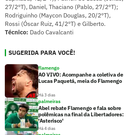
27/2ºT), Daniel, Thaciano (Pablo, 27/2ºT);
Rodriguinho (Maycon Douglas, 20/2ºT),
Rossi (Óscar Ruiz, 41/2ºT) e Gilberto.
Técnico:
Dado Cavalcanti
SUGERIDA PARA VOCÊ!
flamengo
AO VIVO: Acompanhe a coletiva de
Lucas Paquetá, meia do Flamengo
Há 3 dias
palmeiras
Abel rebate Flamengo e fala sobre
polêmicas na final da Libertadores:
'Asterisco'
Há 4 dias
palmeiras