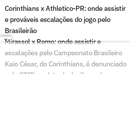
Corinthians x Athletico-PR: onde assistir
e prováveis escalações do jogo pelo
Brasileirão
Mirassol x Remo: onde assistir e
escalações pelo Campeonato Brasileiro
Kaio César, do Corinthians, é denunciado
pelo STJD por 'ato desleal' e pode ser
punido
Torcedores do Flamengo se declaram a
Samuel Lino: 'O melhor'
Coritiba x Cruzeiro: onde assistir, horário
e escalações do jogo pelo Brasileirão