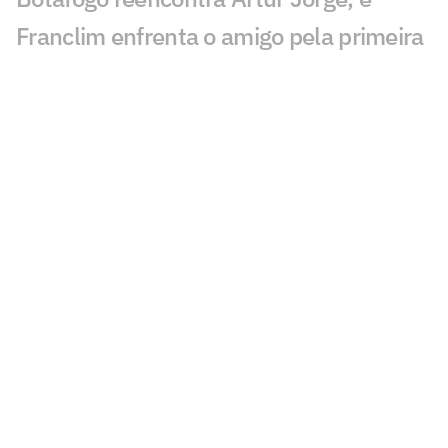
Franclim enfrenta o amigo pela primeira
vez
Cruzeiro 1 x 3 Botafogo no Brasileirão
2012; virada com dois de Seedorf
Botafogo anuncia Danilo Pereira como
sexto reforço da janela
Davide Ancelotti revela por que pediu
demissão do Botafogo: 'Nem presidente
tinha'
Lesionados e suspensos da 20ª rodada
do Brasileirão