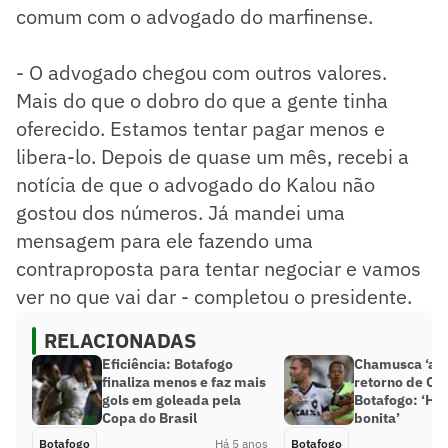
comum com o advogado do marfinense.
- O advogado chegou com outros valores.
Mais do que o dobro do que a gente tinha
oferecido. Estamos tentar pagar menos e
libera-lo. Depois de quase um mês, recebi a
notícia de que o advogado do Kalou não
gostou dos números. Já mandei uma
mensagem para ele fazendo uma
contraproposta para tentar negociar e vamos
ver no que vai dar - completou o presidente.
RELACIONADAS
Eficiência: Botafogo
Chamusca ‘ap
finaliza menos e faz mais
retorno de Car
gols em goleada pela
Botafogo: ‘His
Copa do Brasil
bonita’
Botafogo
Há 5 anos
Botafogo