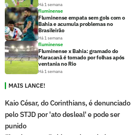
Há 1 semana
fluminense
Fluminense empata sem gols com o
Bahia e acumula problemas no
Brasileirão
Há 1 semana
fluminense
Fluminense x Bahia: gramado do
Maracanã é tomado por folhas após
ventania no Rio
Há 1 semana
MAIS LANCE!
Kaio César, do Corinthians, é denunciado
pelo STJD por 'ato desleal' e pode ser
punido