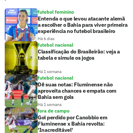
futebol feminino
Entenda o que levou atacante alemã
a escolher o Bahia para viver primeira
experiência no futebol brasileiro
Há 6 dias
futebol nacional
Classificação do Brasileirão: veja a
tabela e simule os jogos
Há 1 semana
futebol nacional
Dê suas notas: Fluminense não
aproveita chances e empata com
Bahia sem gols
Há 1 semana
fora de campo
Gol perdido por Canobbio em
Fluminense x Bahia revolta:
'Inacreditável'