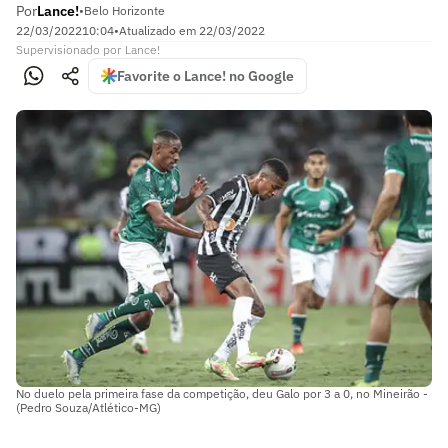
Por
Lance!
•
Belo Horizonte
22/03/2022
10:04
•
Atualizado em
22/03/2022
Supervisionado
por
Lance!
Favorite o Lance! no Google
No duelo pela primeira fase da competição, deu Galo por 3 a 0, no Mineirão -
(Pedro Souza/Atlético-MG)