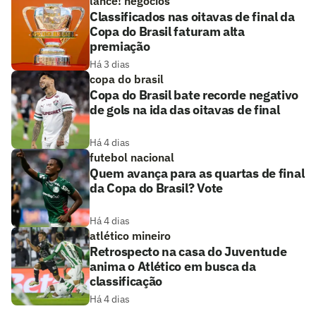
lance! negócios
Classificados nas oitavas de final da
Copa do Brasil faturam alta
premiação
Há 3 dias
copa do brasil
Copa do Brasil bate recorde negativo
de gols na ida das oitavas de final
Há 4 dias
futebol nacional
Quem avança para as quartas de final
da Copa do Brasil? Vote
Há 4 dias
atlético mineiro
Retrospecto na casa do Juventude
anima o Atlético em busca da
classificação
Há 4 dias