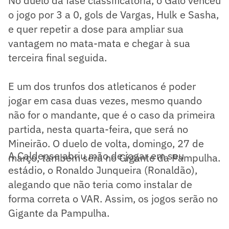
No duelo da fase classificatória, o Galo venceu
o jogo por 3 a 0, gols de Vargas, Hulk e Sasha,
e quer repetir a dose para ampliar sua
vantagem no mata-mata e chegar à sua
terceira final seguida.
E um dos trunfos dos atleticanos é poder
jogar em casa duas vezes, mesmo quando
não for o mandante, que é o caso da primeira
partida, nesta quarta-feira, que será no
Mineirão. O duelo de volta, domingo, 27 de
A Caldense abriu mão de jogar em seu
março, também será no Gigante da Pampulha.
estádio, o Ronaldo Junqueira (Ronaldão),
alegando que não teria como instalar de
forma correta o VAR. Assim, os jogos serão no
Gigante da Pampulha.