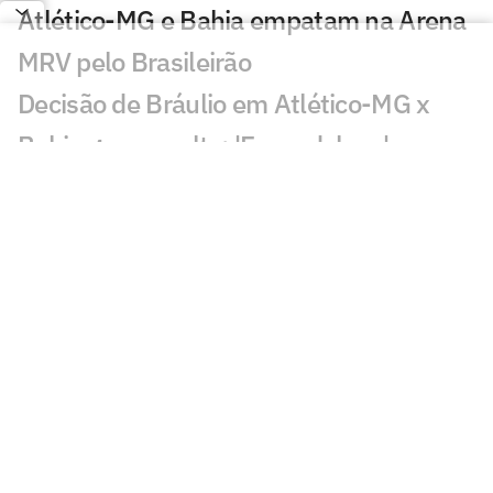
Atlético-MG e Bahia empatam na Arena
MRV pelo Brasileirão
Decisão de Bráulio em Atlético-MG x
Bahia gera revolta: 'Escandaloso'
Veja gols em Atlético-MG x Bahia: Ruan
abre o placar e Ademir empata
Atlético-MG está escalado para
enfrentar o Bahia pelo Brasileirão:
confira
Atlético Mineiro x Atlético Piauiense:
Lance!TV transmite duelo pelas oitavas
da Copa do Brasil Feminina 2026