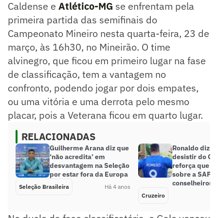
Caldense e
Atlético-MG
se enfrentam pela
primeira partida das semifinais do
Campeonato Mineiro nesta quarta-feira, 23 de
março, às 16h30, no Mineirão. O time
alvinegro, que ficou em primeiro lugar na fase
de classificação, tem a vantagem no
confronto, podendo jogar por dois empates,
ou uma vitória e uma derrota pelo mesmo
placar, pois a Veterana ficou em quarto lugar.
RELACIONADAS
Guilherme Arana diz que
Ronaldo diz qu
‘não acredita’ em
desistir do Cr
desvantagem na Seleção
reforça que d
por estar fora da Europa
sobre a SAF s
conselheiros
Seleção Brasileira
Há 4 anos
Cruzeiro