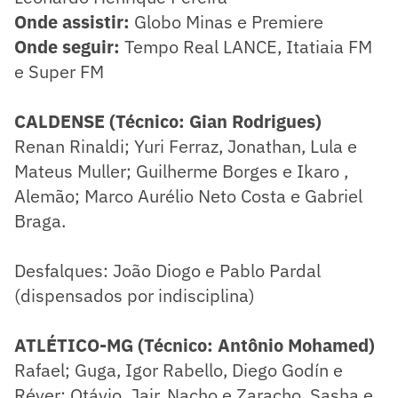
Onde assistir:
Globo Minas e Premiere
Onde seguir:
Tempo Real LANCE, Itatiaia FM
e Super FM
CALDENSE (Técnico: Gian Rodrigues)
Renan Rinaldi; Yuri Ferraz, Jonathan, Lula e
Mateus Muller; Guilherme Borges e Ikaro ,
Alemão; Marco Aurélio Neto Costa e Gabriel
Braga.
Desfalques: João Diogo e Pablo Pardal
(dispensados por indisciplina)
ATLÉTICO-MG (Técnico: Antônio Mohamed)
Rafael; Guga, Igor Rabello, Diego Godín e
Réver; Otávio, Jair, Nacho e Zaracho, Sasha e