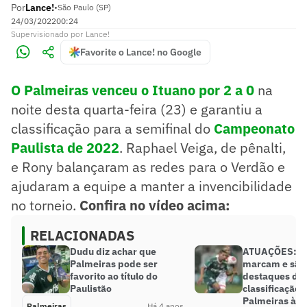
Por
Lance!
•
São Paulo (SP)
24/03/2022
00:24
Supervisionado
por
Lance!
Favorite o Lance! no Google
O Palmeiras venceu o Ituano por 2 a 0
na
noite desta quarta-feira (23) e garantiu a
classificação para a semifinal do
Campeonato
Paulista de 2022
. Raphael Veiga, de pênalti,
e Rony balançaram as redes para o Verdão e
ajudaram a equipe a manter a invencibilidade
no torneio.
Confira no vídeo acima:
RELACIONADAS
Dudu diz achar que
ATUAÇÕES: Ve
Palmeiras pode ser
marcam e são
favorito ao título do
destaques da
Paulistão
classificação 
Palmeiras à s
Palmeiras
Há 4 anos