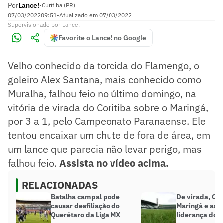
Por
Lance!
•
Curitiba (PR)
07/03/2022
09:51
•
Atualizado em
07/03/2022
Supervisionado
por
Lance!
Favorite o Lance! no Google
Velho conhecido da torcida do Flamengo, o
goleiro Alex Santana, mais conhecido como
Muralha, falhou feio no último domingo, na
vitória de virada do Coritiba sobre o Maringá,
por 3 a 1, pelo Campeonato Paranaense. Ele
tentou encaixar um chute de fora de área, em
um lance que parecia não levar perigo, mas
falhou feio.
Assista no vídeo acima.
RELACIONADAS
Batalha campal pode
De virada, Cor
causar desfiliação do
Maringá e ass
Querétaro da Liga MX
liderança do 