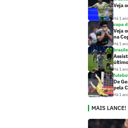
Veja o
Há 1 an
copa d
Veja o
na Cop
Há 1 an
brasile
Assis
últim
Há 1 an
futebo
De Gea
pela 
Há 1 an
MAIS LANCE!