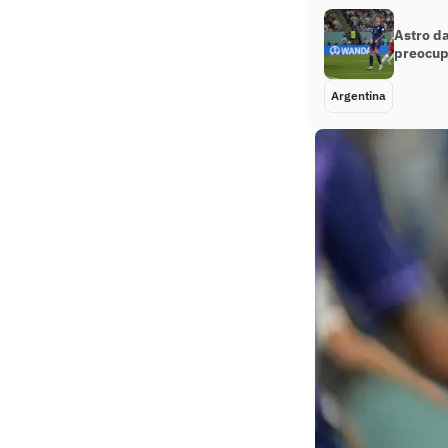
Astro da
preocup
Argentina