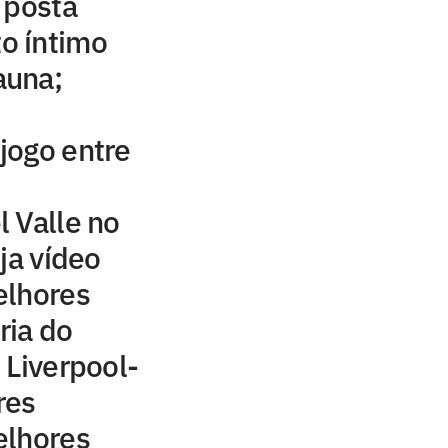
 posta
o íntimo
auna;
 jogo entre
 Valle no
ja vídeo
elhores
ria do
 Liverpool-
res
elhores