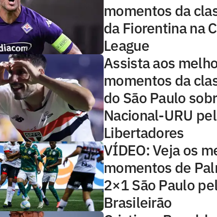
momentos da clas
da Fiorentina na 
League
Assista aos melh
momentos da clas
do São Paulo sobr
Nacional-URU pel
Libertadores
VÍDEO: Veja os m
momentos de Pal
2×1 São Paulo pe
Brasileirão