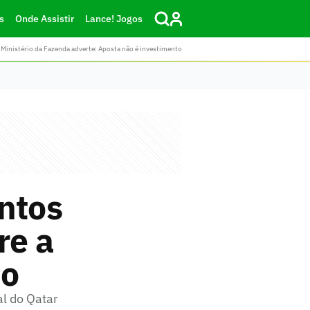
s
Onde Assistir
Lance! Jogos
Ministério da Fazenda adverte: Aposta não é investimento
ntos
re a
do
al do Qatar