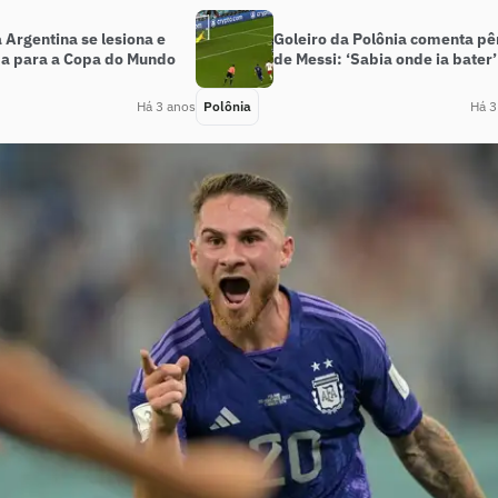
 Argentina se lesiona e
Goleiro da Polônia comenta pê
a para a Copa do Mundo
de Messi: ‘Sabia onde ia bater’
Há 3 anos
Polônia
Há 3