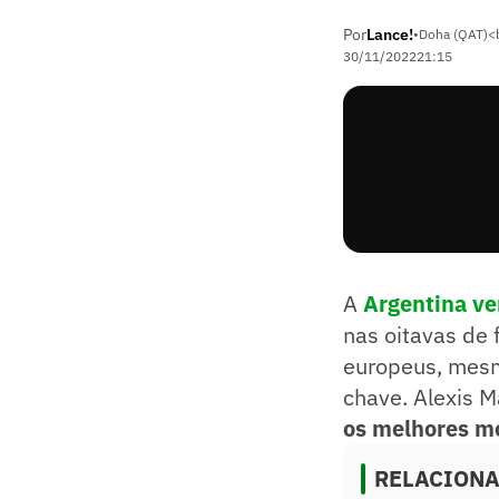
Por
Lance!
•
Doha (QAT)<
30/11/2022
21:15
A
Argentina ve
nas oitavas de
europeus, mes
chave. Alexis M
os melhores m
RELACION