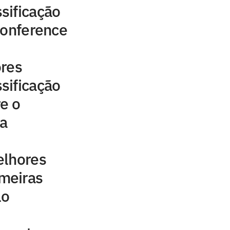
sificação
Conference
ores
sificação
e o
a
elhores
meiras
lo