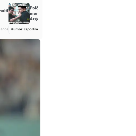
Polônia e Lewandowski viram
nalti
meme após derrota para
Argentina
 anos
Humor Esportivo
Há 3 anos