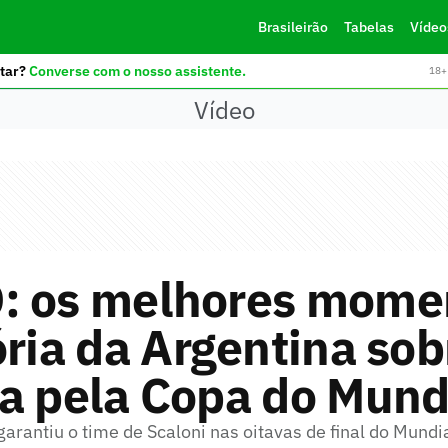
Brasileirão
Tabelas
Vídeo
tar?
Converse com o nosso assistente.
18+ 
Vídeo
: os melhores mome
ória da Argentina sob
ia pela Copa do Mun
 garantiu o time de Scaloni nas oitavas de final do Mundi