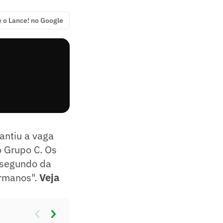
e o Lance! no Google
rantiu a vaga
o Grupo C. Os
 segundo da
ermanos".
Veja