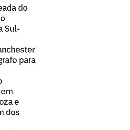
eada do
 o
 Sul-
anchester
rafo para
o
e em
oza e
m dos