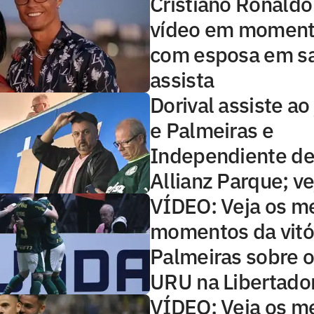
Cristiano Ronaldo
vídeo em moment
com esposa em s
assista
Dorival assiste ao
e Palmeiras e
Independiente del
Allianz Parque; ve
VÍDEO: Veja os m
momentos da vitó
Palmeiras sobre o
URU na Libertado
VÍDEO: Veja os m