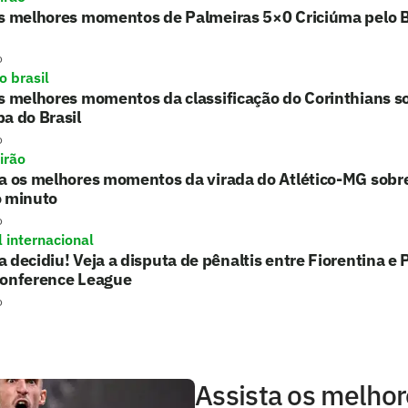
s melhores momentos de Palmeiras 5×0 Criciúma pelo B
o
o brasil
s melhores momentos da classificação do Corinthians 
a do Brasil
o
irão
ta os melhores momentos da virada do Atlético-MG sobr
o minuto
o
l internacional
 decidiu! Veja a disputa de pênaltis entre Fiorentina 
Conference League
o
Assista os melho