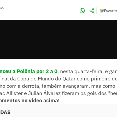
br>
Favorit
nceu a Polônia por 2 a 0
, nesta quarta-feira, e ga
 final da Copa do Mundo do Qatar como primeiro d
mo com a derrota, também avançaram, mas como
ac Allister e Julián Álvarez fizeram os gols dos "h
omentos no vídeo acima!
ADAS