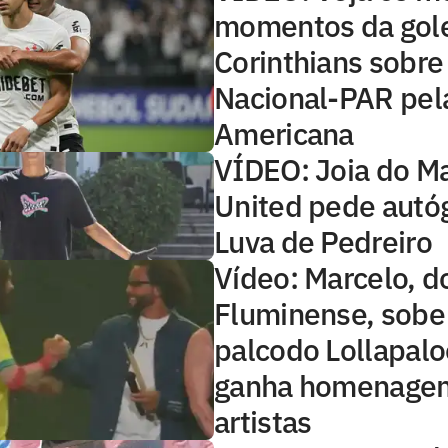
momentos da gol
Corinthians sobre
Nacional-PAR pela
Americana
VÍDEO: Joia do M
United pede autóg
Luva de Pedreiro
Vídeo: Marcelo, d
Fluminense, sob
palcodo Lollapalo
ganha homenage
artistas