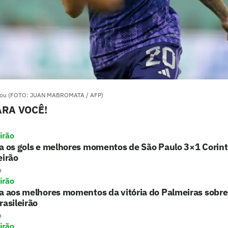
nçou (FOTO: JUAN MABROMATA / AFP)
RA VOCÊ!
irão
a os gols e melhores momentos de São Paulo 3×1 Corint
eirão
o
irão
a aos melhores momentos da vitória do Palmeiras sobre
rasileirão
o
irão