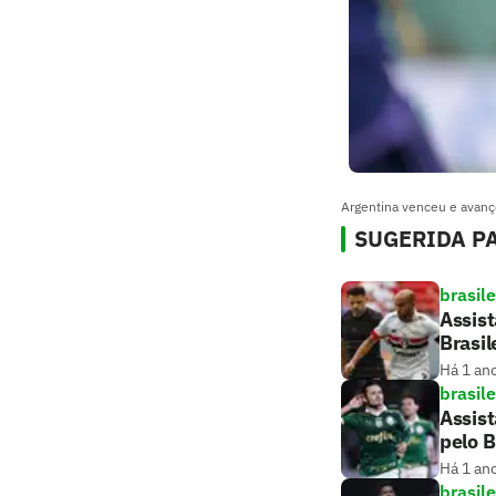
Argentina venceu e ava
SUGERIDA PA
brasile
Assist
Brasil
Há 1 an
brasile
Assist
pelo B
Há 1 an
brasile