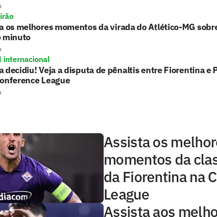
o
irão
ta os melhores momentos da virada do Atlético-MG sobr
o minuto
o
l internacional
 decidiu! Veja a disputa de pênaltis entre Fiorentina 
Conference League
o
Assista os melho
momentos da clas
da Fiorentina na 
League
Assista aos melh