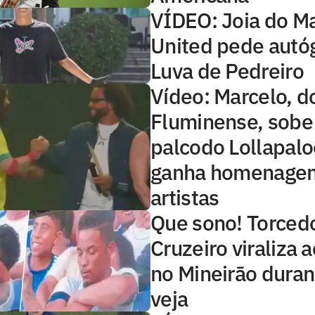
VÍDEO: Joia do M
United pede autóg
Luva de Pedreiro
Vídeo: Marcelo, d
Fluminense, sob
palcodo Lollapalo
ganha homenage
artistas
Que sono! Torced
Cruzeiro viraliza 
no Mineirão duran
veja