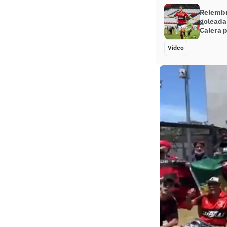
Relembr
goleada
Calera 
Vídeo