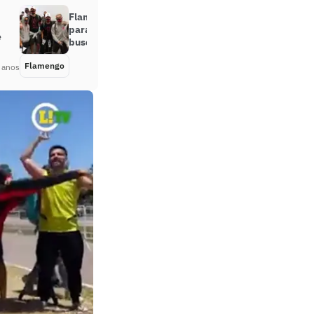
Flamengo chega em Montevidéu
para a final da Libertadores: ‘Em
e
busca de nossos sonhos’
Flamengo
Há 4 anos
 anos