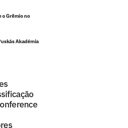
e o Grêmio no
e Puskás Akadémia
res
sificação
Conference
ores