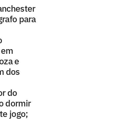
anchester
rafo para
o
e em
oza e
m dos
or do
ao dormir
te jogo;