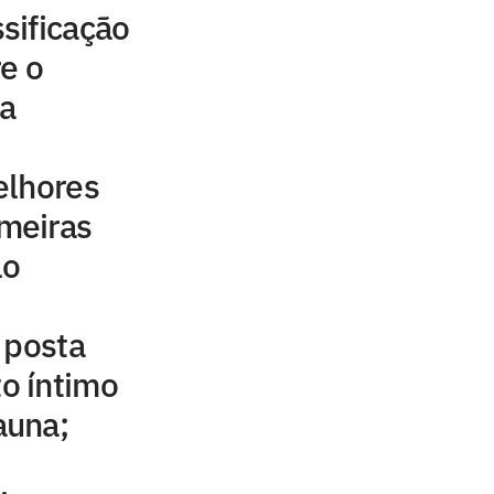
sificação
e o
a
elhores
meiras
lo
 posta
o íntimo
auna;