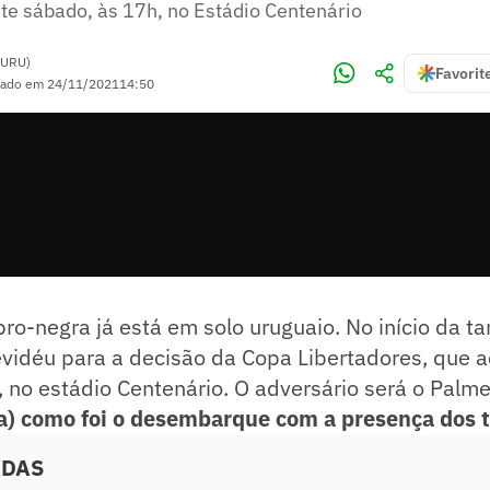
te sábado, às 17h, no Estádio Centenário
(URU)
Favorit
zado em
24/11/2021
14:50
ro-negra já está em solo uruguaio. No início da t
vidéu para a decisão da Copa Libertadores, que 
 no estádio Centenário. O adversário será o Palme
a) como foi o desembarque com a presença dos t
ADAS