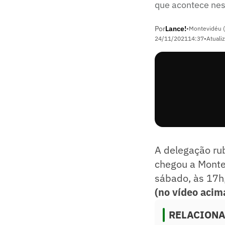
que acontece nes
Por
Lance!
•
Montevidéu 
24/11/2021
14:37
•
Atuali
A delegação rub
chegou a Monte
sábado, às 17h,
(no vídeo acim
RELACION