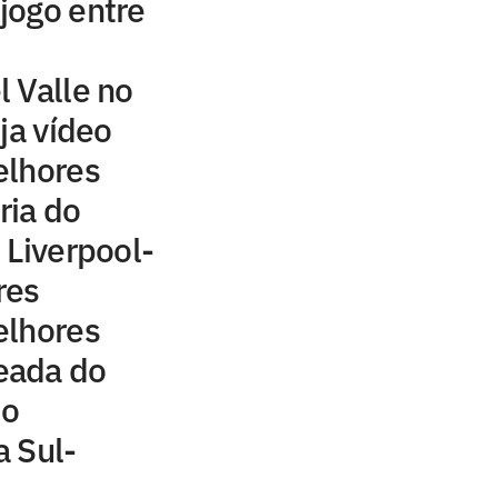
 jogo entre
 Valle no
ja vídeo
elhores
ria do
 Liverpool-
res
elhores
eada do
 o
 Sul-