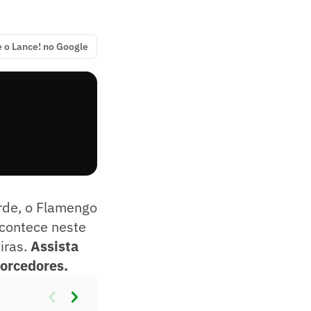
e o Lance! no Google
arde, o Flamengo
acontece neste
iras.
Assista
orcedores.