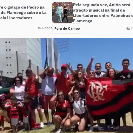
Pela segunda vez, Anitta será
e o golaço de Pedro na
atração musical na final da
 do Flamengo sobre o La
Libertadores entre Palmeiras 
pela Libertadores
Flamengo
Há 4 anos
Fora de Campo
Há 4