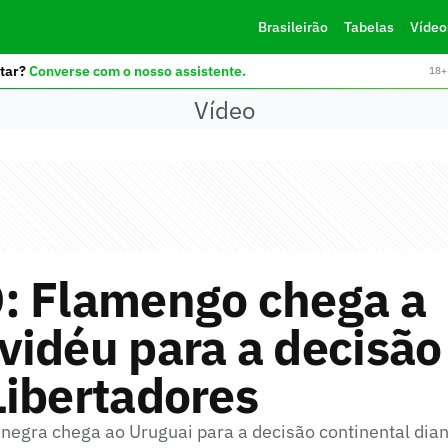
Brasileirão
Tabelas
Vídeo
tar?
Converse com o nosso assistente.
18+ 
Vídeo
: Flamengo chega a
idéu para a decisão
Libertadores
negra chega ao Uruguai para a decisão continental dian