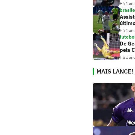
Há 1 an
brasile
Assis
últim
Há 1 an
futebo
De Gea
pela 
Há 1 an
MAIS LANCE!