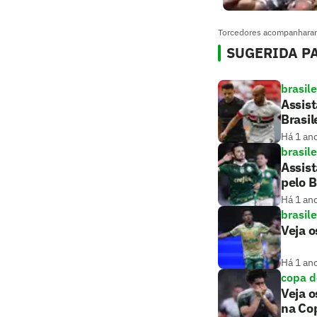
Torcedores acompanharam 
SUGERIDA PA
brasile
Assist
Brasil
Há 1 an
brasile
Assist
pelo B
Há 1 an
brasile
Veja o
Há 1 an
copa d
Veja o
na Cop