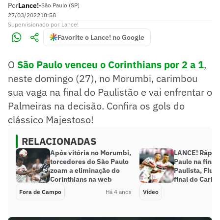
Por
Lance!
•
São Paulo (SP)
27/03/2022
18:58
Supervisionado
por
Lance!
Favorite o Lance! no Google
O
São Paulo venceu o Corinthians por 2 a 1
,
neste domingo (27), no Morumbi, carimbou
sua vaga na final do Paulistão e vai enfrentar o
Palmeiras na decisão. Confira os gols do
clássico Majestoso!
RELACIONADAS
Após vitória no Morumbi,
LANCE! Rápid
torcedores do São Paulo
Paulo na final
zoam a eliminação do
Paulista, Flu
Corinthians na web
final do Cario
Fora de Campo
Há 4 anos
Vídeo