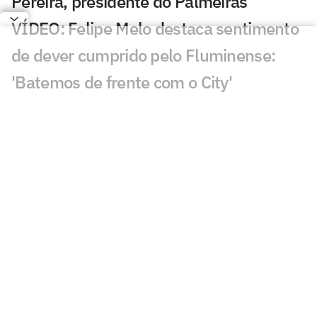
Pereira, presidente do Palmeiras
VÍDEO: Felipe Melo destaca sentimento
de dever cumprido pelo Fluminense:
'Batemos de frente com o City'
Figueiredo quer ficar no Vasco em 2024
e despista sobre sondagens
Payet relembra golaço em vitória do
Vasco e cita Dinamite: 'Lá do alto ele
olhou por nós'
VÍDEO: Marcus D'Almeida descreve
sensação de vencer o prêmio de Melhor
Atleta do Ano