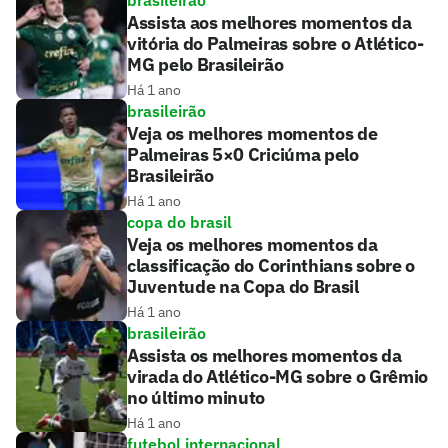
Assista aos melhores momentos da
vitória do Palmeiras sobre o Atlético-
MG pelo Brasileirão
Há 1 ano
brasileirão
Veja os melhores momentos de
Palmeiras 5×0 Criciúma pelo
Brasileirão
Há 1 ano
copa do brasil
Veja os melhores momentos da
classificação do Corinthians sobre o
Juventude na Copa do Brasil
Há 1 ano
brasileirão
Assista os melhores momentos da
virada do Atlético-MG sobre o Grêmio
no último minuto
Há 1 ano
futebol internacional