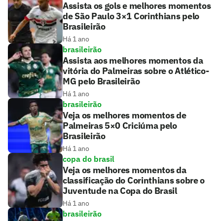
Assista os gols e melhores momentos
de São Paulo 3×1 Corinthians pelo
Brasileirão
Há 1 ano
brasileirão
Assista aos melhores momentos da
vitória do Palmeiras sobre o Atlético-
MG pelo Brasileirão
Há 1 ano
brasileirão
Veja os melhores momentos de
Palmeiras 5×0 Criciúma pelo
Brasileirão
Há 1 ano
copa do brasil
Veja os melhores momentos da
classificação do Corinthians sobre o
Juventude na Copa do Brasil
Há 1 ano
brasileirão