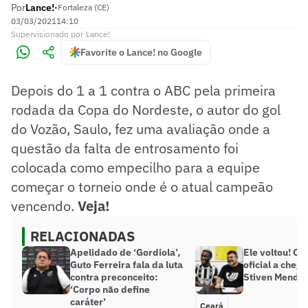
Por
Lance!
•
Fortaleza (CE)
03/03/2021
14:10
Supervisionado
por
Lance!
Favorite o Lance! no Google
Depois do 1 a 1 contra o ABC pela primeira
rodada da Copa do Nordeste, o autor do gol
do Vozão, Saulo, fez uma avaliação onde a
questão da falta de entrosamento foi
colocada como empecilho para a equipe
começar o torneio onde é o atual campeão
vencendo.
Veja!
RELACIONADAS
Apelidado de ‘Gordiola’,
Ele voltou! Ce
Guto Ferreira fala da luta
oficial a cheg
contra preconceito:
Stiven Mendo
‘Corpo não define
caráter’
Ceará