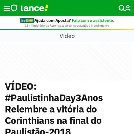
Ajuda com Aposta?
Fale com o assistente.
18+ Ministério da Fazenda adverte: Aposta não é investimento
Vídeo
VÍDEO:
#PaulistinhaDay3Anos
Relembre a vitória do
Corinthians na final do
Paulistão-2018