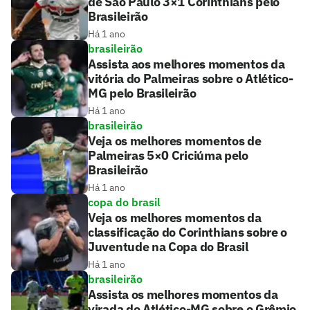
de São Paulo 3×1 Corinthians pelo
Brasileirão
Há 1 ano
brasileirão
Assista aos melhores momentos da
vitória do Palmeiras sobre o Atlético-
MG pelo Brasileirão
Há 1 ano
brasileirão
Veja os melhores momentos de
Palmeiras 5×0 Criciúma pelo
Brasileirão
Há 1 ano
copa do brasil
Veja os melhores momentos da
classificação do Corinthians sobre o
Juventude na Copa do Brasil
Há 1 ano
brasileirão
Assista os melhores momentos da
virada do Atlético-MG sobre o Grêmio