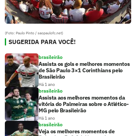
(Foto: Paulo Pinto / saopaulofc.net)
SUGERIDA PARA VOCÊ!
brasileirão
Assista os gols e melhores momentos
de São Paulo 3×1 Corinthians pelo
Brasileirão
Há 1 ano
brasileirão
Assista aos melhores momentos da
vitória do Palmeiras sobre o Atlético-
MG pelo Brasileirão
Há 1 ano
brasileirão
Veja os melhores momentos de