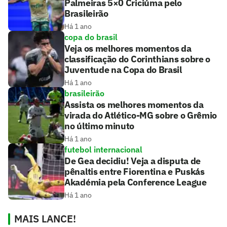
Palmeiras 5×0 Criciúma pelo
Brasileirão
Há 1 ano
copa do brasil
Veja os melhores momentos da
classificação do Corinthians sobre o
Juventude na Copa do Brasil
Há 1 ano
brasileirão
Assista os melhores momentos da
virada do Atlético-MG sobre o Grêmio
no último minuto
Há 1 ano
futebol internacional
De Gea decidiu! Veja a disputa de
pênaltis entre Fiorentina e Puskás
Akadémia pela Conference League
Há 1 ano
MAIS LANCE!