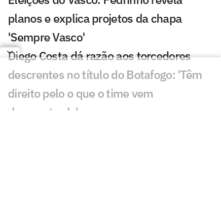
planos e explica projetos da chapa
'Sempre Vasco'
Diego Costa dá razão aos torcedores
descrentes no título do Botafogo: 'Têm
direito pelo o que o time vem
demonstrado'
VÍDEO: Jogadores do Botafogo saem de
São Januário cabisbaixos e não dão
entrevistas
VÍDEO: Torcedores do Botafogo brigam
após derrota para o Grêmio no