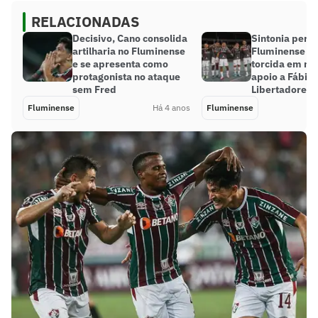
RELACIONADAS
Decisivo, Cano consolida
Sintonia perfe
artilharia no Fluminense
Fluminense é 
e se apresenta como
torcida em noi
protagonista no ataque
apoio a Fábio 
sem Fred
Libertadores
Fluminense
Há 4 anos
Fluminense