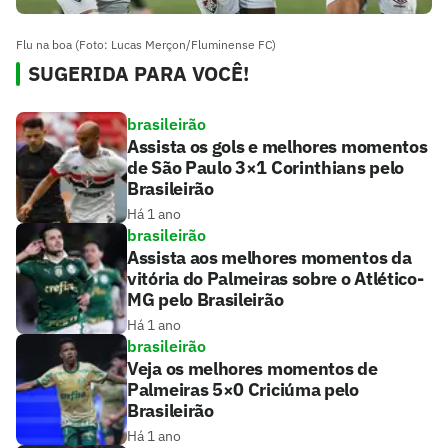
Flu na boa (Foto: Lucas Merçon/Fluminense FC)
SUGERIDA PARA VOCÊ!
brasileirão
Assista os gols e melhores momentos
de São Paulo 3×1 Corinthians pelo
Brasileirão
Há 1 ano
brasileirão
Assista aos melhores momentos da
vitória do Palmeiras sobre o Atlético-
MG pelo Brasileirão
Há 1 ano
brasileirão
Veja os melhores momentos de
Palmeiras 5×0 Criciúma pelo
Brasileirão
Há 1 ano