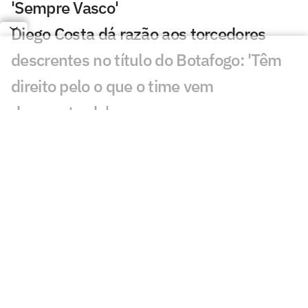
'Sempre Vasco'
Diego Costa dá razão aos torcedores
descrentes no título do Botafogo: 'Têm
direito pelo o que o time vem
demonstrado'
VÍDEO: Jogadores do Botafogo saem de
São Januário cabisbaixos e não dão
entrevistas
VÍDEO: Torcedores do Botafogo brigam
após derrota para o Grêmio no
Brasileirão
Eleições do Vasco: Leven Siano revela