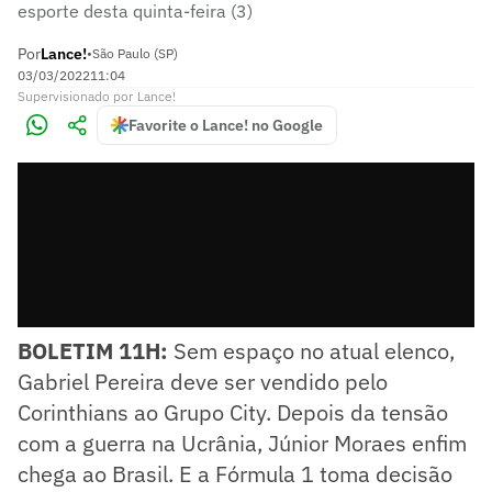
esporte desta quinta-feira (3)
Por
Lance!
•
São Paulo (SP)
03/03/2022
11:04
Supervisionado
por
Lance!
Favorite o Lance! no Google
BOLETIM 11H:
Sem espaço no atual elenco,
Gabriel Pereira deve ser vendido pelo
Corinthians ao Grupo City. Depois da tensão
com a guerra na Ucrânia, Júnior Moraes enfim
chega ao Brasil. E a Fórmula 1 toma decisão