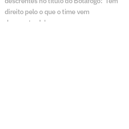
descrentes no título do Botafogo: 'Têm
direito pelo o que o time vem
demonstrado'
VÍDEO: Jogadores do Botafogo saem de
São Januário cabisbaixos e não dão
entrevistas
VÍDEO: Torcedores do Botafogo brigam
após derrota para o Grêmio no
Brasileirão
Eleições do Vasco: Leven Siano revela
planos e explica projetos da chapa
'Somamos'