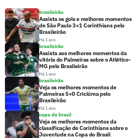
brasileirão
Assista os gols e melhores momentos
de São Paulo 3×1 Corinthians pelo
Brasileirão
Há 1 ano
brasileirão
Assista aos melhores momentos da
vitória do Palmeiras sobre o Atlético-
MG pelo Brasileirão
Há 1 ano
brasileirão
Veja os melhores momentos de
Palmeiras 5×0 Criciúma pelo
Brasileirão
Há 1 ano
copa do brasil
Veja os melhores momentos da
classificação do Corinthians sobre o
Juventude na Copa do Brasil