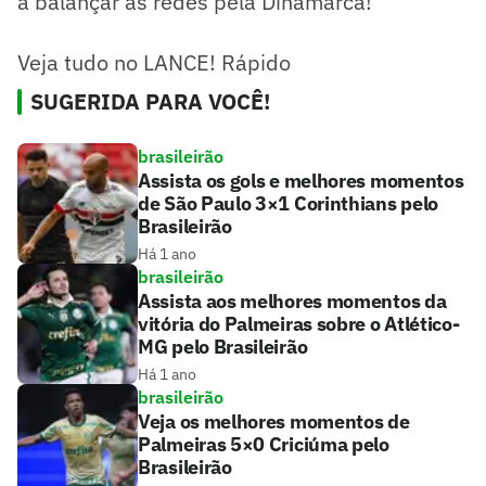
a balançar as redes pela Dinamarca!
Veja tudo no LANCE! Rápido
SUGERIDA PARA VOCÊ!
brasileirão
Assista os gols e melhores momentos
de São Paulo 3×1 Corinthians pelo
Brasileirão
Há 1 ano
brasileirão
Assista aos melhores momentos da
vitória do Palmeiras sobre o Atlético-
MG pelo Brasileirão
Há 1 ano
brasileirão
Veja os melhores momentos de
Palmeiras 5×0 Criciúma pelo
Brasileirão