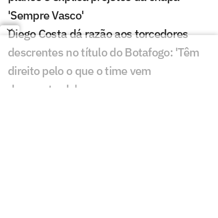
'Sempre Vasco'
Diego Costa dá razão aos torcedores
descrentes no título do Botafogo: 'Têm
direito pelo o que o time vem
demonstrado'
VÍDEO: Jogadores do Botafogo saem de
São Januário cabisbaixos e não dão
entrevistas
VÍDEO: Torcedores do Botafogo brigam
após derrota para o Grêmio no
Brasileirão