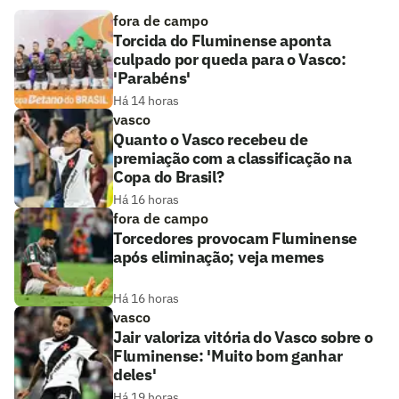
fora de campo
Torcida do Fluminense aponta
culpado por queda para o Vasco:
'Parabéns'
Há 14 horas
vasco
Quanto o Vasco recebeu de
premiação com a classificação na
Copa do Brasil?
Há 16 horas
fora de campo
Torcedores provocam Fluminense
após eliminação; veja memes
Há 16 horas
vasco
Jair valoriza vitória do Vasco sobre o
Fluminense: 'Muito bom ganhar
deles'
Há 19 horas