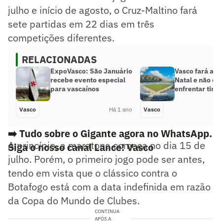
julho e início de agosto, o Cruz-Maltino fará
sete partidas em 22 dias em três
competições diferentes.
RELACIONADAS
ExpoVasco: São Januário
Vasco fará am
recebe evento especial
Natal e não d
para vascaínos
enfrentar tim
Vasco
Há 1 ano
Vasco
➡️ Tudo sobre o Gigante agora no WhatsApp.
A princípio, a maratona começa no dia 15 de
Siga o nosso canal Lance! Vasco
julho. Porém, o primeiro jogo pode ser antes,
tendo em vista que o clássico contra o
Botafogo está com a data indefinida em razão
da Copa do Mundo de Clubes.
CONTINUA
APÓS A