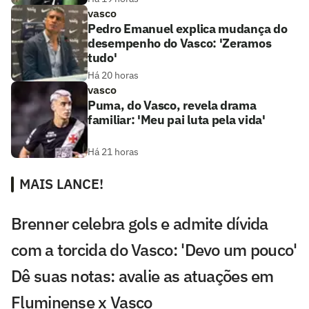
vasco
Pedro Emanuel explica mudança do
desempenho do Vasco: 'Zeramos
tudo'
Há 20 horas
vasco
Puma, do Vasco, revela drama
familiar: 'Meu pai luta pela vida'
Há 21 horas
MAIS LANCE!
Brenner celebra gols e admite dívida
com a torcida do Vasco: 'Devo um pouco'
Dê suas notas: avalie as atuações em
Fluminense x Vasco