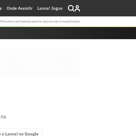
s
Onde Assistir
Lance! Jogos
Ministério da Fazenda adverte: Aposta não é investimento
ins
e o Lance! no Google