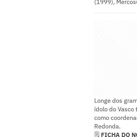
(1999), Mercosu
Longe dos gram
ídolo do Vasco 
como coordenad
Redonda.
🗒️
FICHA DO N