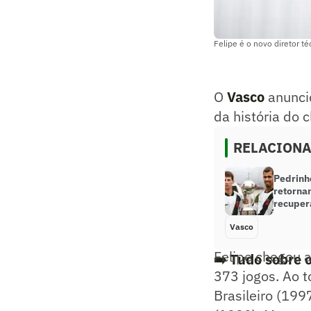
Felipe é o novo diretor 
O
Vasco
anuncio
da história do 
RELACION
Pedrinho
retorna
recupera
Vasco
Felipe chegou 
➡️ Tudo sobre 
373 jogos. Ao t
Brasileiro (199