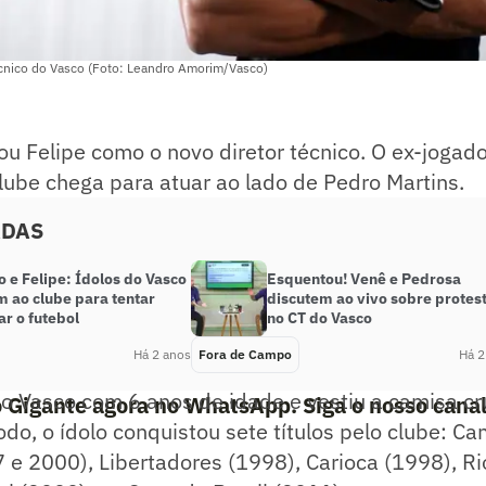
técnico do Vasco (Foto: Leandro Amorim/Vasco)
u Felipe como o novo diretor técnico. O ex-jogado
clube chega para atuar ao lado de Pedro Martins.
ADAS
 e Felipe: Ídolos do Vasco
Esquentou! Venê e Pedrosa
m ao clube para tentar
discutem ao vivo sobre protes
r o futebol
no CT do Vasco
Há 2 anos
Fora de Campo
Há 2
ao Vasco com 6 anos de idade e vestiu a camisa c
o Gigante agora no WhatsApp. Siga o nosso cana
odo, o ídolo conquistou sete títulos pelo clube: 
7 e 2000), Libertadores (1998), Carioca (1998), R