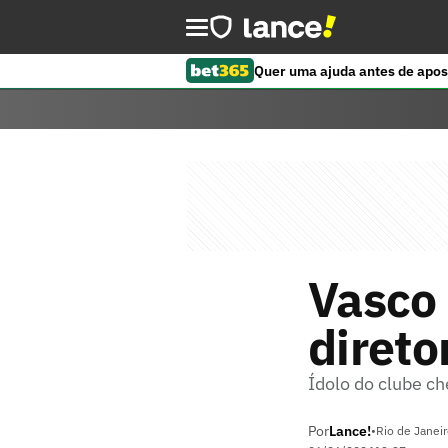
Quer uma ajuda antes de apos
Vasco
direto
Ídolo do clube ch
Por
Lance!
•
Rio de Janeir