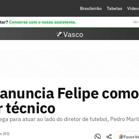
Brasileirão
Tabelas
Vídeo
tar?
Converse com o nosso assistente.
18+ 
Vasco
 anuncia Felipe como
r técnico
ega para atuar ao lado do diretor de futebol, Pedro Mart
o (RJ)
Favorit