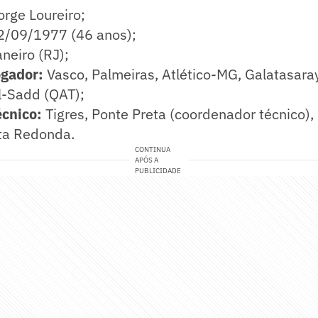
orge Loureiro;
/09/1977 (46 anos);
neiro (RJ);
ogador:
Vasco, Palmeiras, Atlético-MG, Galatasara
l-Sadd (QAT);
cnico:
Tigres, Ponte Preta (coordenador técnico),
lta Redonda.
CONTINUA
APÓS A
PUBLICIDADE