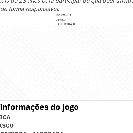
mais de 18 anos para participar de qualquer ativid
 de forma responsável.
CONTINUA
APÓS A
PUBLICIDADE
 informações do jogo
NICA
ASCO