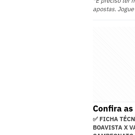
*É preciso ter 
apostas. Jogue
Confira as
✅ FICHA TÉC
BOAVISTA X V