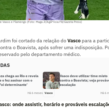
tre Vasco e Flamengo (Foto: Maga Jr/AgÃªncia F8/Gazeta Press)
ardim foi cortado da relação do
Vasco
para a parti
ontra o Boavista, após sofrer uma indisposição. P
reservado pelo departamento médico.
ADAS
za chega ao Rio e revela
Vasco deve utilizar time misto
e o fez assinar com o
contra o Boavista; veja prováv
Foi determinante’
escalação
Há 6 meses
Vasco
Há 6 
asco: onde assistir, horário e prováveis escalaçõ