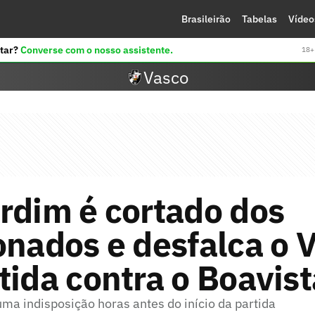
Brasileirão
Tabelas
Vídeo
tar?
Converse com o nosso assistente.
18+ 
Vasco
rdim é cortado dos
onados e desfalca o 
tida contra o Boavist
ma indisposição horas antes do início da partida