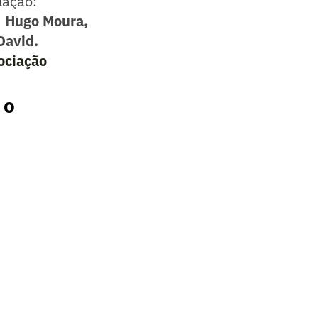
lação:
; Hugo Moura,
David.
ociação
 o