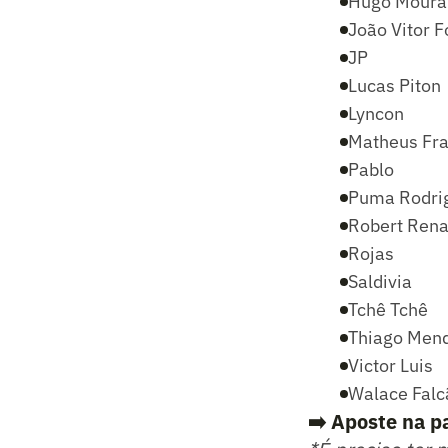
Hugo Moura
João Vitor 
JP
Lucas Piton
Lyncon
Matheus Fr
Pablo
Puma Rodri
Robert Ren
Rojas
Saldivia
Tchê Tchê
Thiago Men
Victor Luis
Walace Falc
➡️ Aposte na p