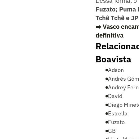
Dessa forma, o
Fuzato; Puma R
Tchê Tchê e JP
➡️
Vasco encam
definitiva
Relacionad
Boavista
Adson
Andrés Góm
Andrey Fer
David
Diego Minet
Estrella
Fuzato
GB