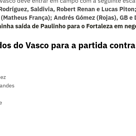
 Vasco deve entrar em campo com a seguinte esca
odríguez, Saldivia, Robert Renan e Lucas Piton
 (Matheus França); Andrés Gómez (Rojas), GB e 
inha saída de Paulinho para o Fortaleza em neg
os do Vasco para a partida contra
ez
nandes
e