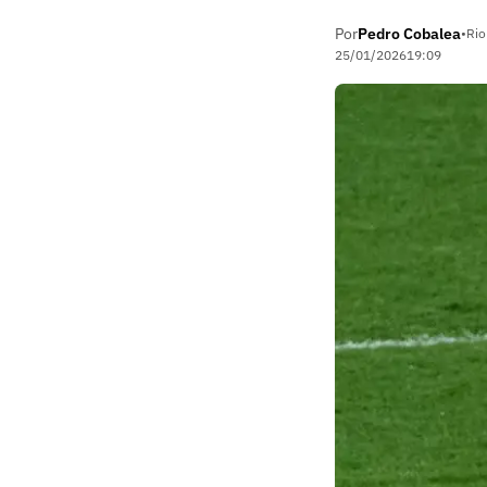
Por
Pedro Cobalea
•
Rio
25/01/2026
19:09