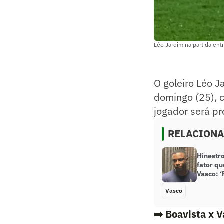
Léo Jardim na partida en
O goleiro Léo J
domingo (25), c
jogador será p
RELACION
Hinestro
fator qu
Vasco: ‘
Vasco
➡️
Boavista x V