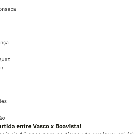
Fonseca
ança
guez
an
des
ão
artida entre Vasco x Boavista!