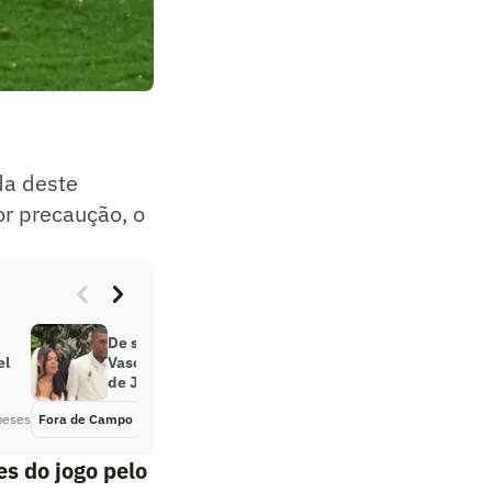
da deste
or precaução, o
De saída, Rayan faz menções ao
el
Vasco durante casamento, no Rio
de Janeiro
meses
Fora de Campo
Há 6 meses
es do jogo pelo