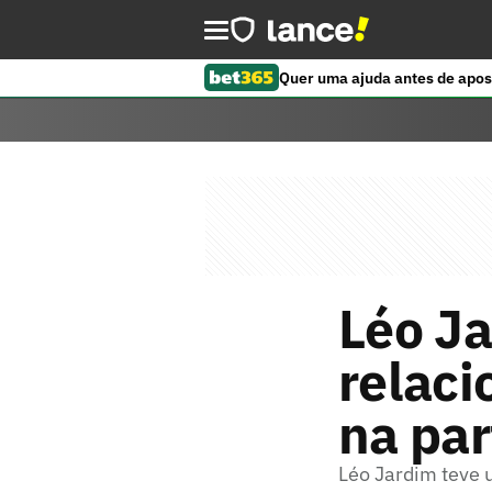
Quer uma ajuda antes de apos
Léo Ja
relaci
na par
Léo Jardim teve u