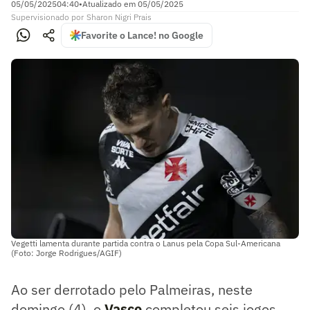
05/05/2025
04:40
•
Atualizado em
05/05/2025
Supervisionado
por
Sharon Nigri Prais
Favorite o Lance! no Google
Vegetti lamenta durante partida contra o Lanus pela Copa Sul-Americana
(Foto: Jorge Rodrigues/AGIF)
Ao ser derrotado pelo Palmeiras, neste
domingo (4), o
Vasco
completou seis jogos