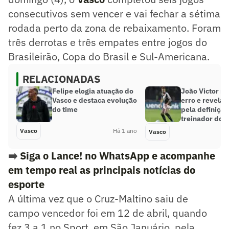
consecutivos sem vencer e vai fechar a sétima
rodada perto da zona de rebaixamento. Foram
três derrotas e três empates entre jogos do
Brasileirão, Copa do Brasil e Sul-Americana.
RELACIONADAS
Felipe elogia atuação do
João Victor m
Vasco e destaca evolução
erro e revela
do time
pela definiçã
treinador do 
Vasco
Há 1 ano
Vasco
➡️
Siga o Lance! no WhatsApp e acompanhe
em tempo real as principais notícias do
esporte
A última vez que o Cruz-Maltino saiu de
campo vencedor foi em 12 de abril, quando
fez 3 a 1 no Sport, em São Januário, pela