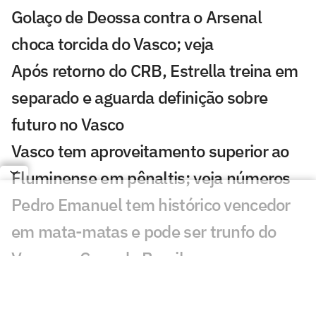
Golaço de Deossa contra o Arsenal
choca torcida do Vasco; veja
Após retorno do CRB, Estrella treina em
separado e aguarda definição sobre
futuro no Vasco
Vasco tem aproveitamento superior ao
Fluminense em pênaltis; veja números
Pedro Emanuel tem histórico vencedor
em mata-matas e pode ser trunfo do
Vasco na Copa do Brasil
Fluminense x Vasco: vidente prevê jogo
difícil no clássico carioca