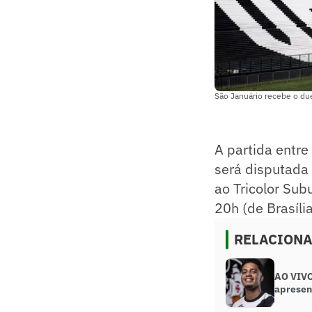
São Januário recebe o du
A partida entre
será disputad
ao Tricolor Sub
20h (de Brasíli
RELACION
AO VIVO
apresen