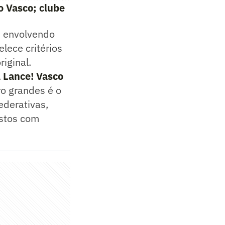
o Vasco; clube
s envolvendo
lece critérios
iginal.
l Lance! Vasco
o grandes é o
ederativas,
ustos com