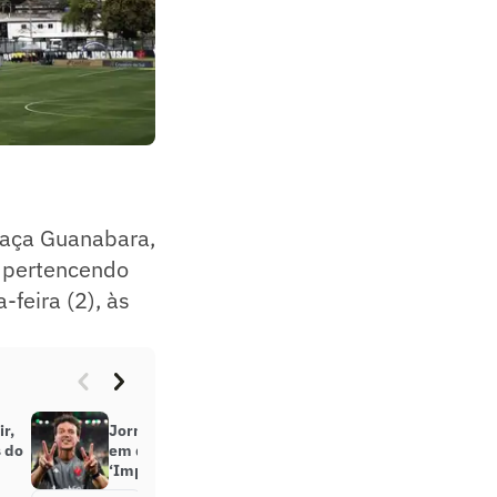
 Taça Guanabara,
 pertencendo
feira (2), às
r,
Jornalista critica atitude de Diniz
s do
em derrota do Vasco:
‘Impressionante’