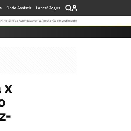
s
Onde Assistir
Lance! Jogos
Ministério da Fazenda adverte: Aposta não é investimento
 x
o
z-