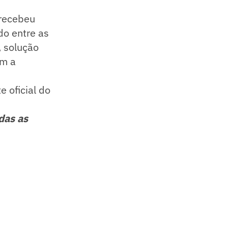
 recebeu
o entre as
, solução
em a
 oficial do
das as