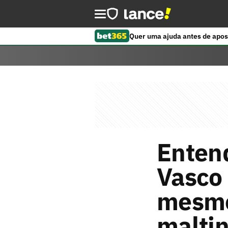
Quer uma ajuda antes de apos
Entend
Vasco
mesmo
malti