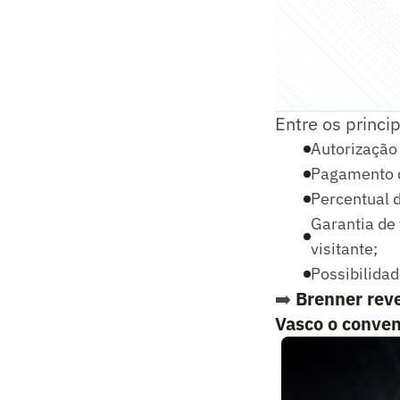
Entre os princi
Autorização 
Pagamento d
Percentual d
Garantia de
visitante;
Possibilidad
➡️
Brenner reve
Vasco o conve