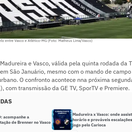
elo entre Vasco e Atlético-MG (Foto: Matheus Lima/Vasco)
 Madureira e Vasco, válida pela quinta rodada da
a em São Januário, mesmo com o mando de campo
urbano. O confronto acontece nna próxima segunda-
a), com transmissão da GE TV, SporTV e Premiere.
ADAS
Madureira x Vasco: onde assisti
: acompanhe a
horário e prováveis escalaçõe
tação de Brenner no Vasco
jogo pelo Carioca