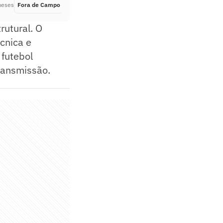
meses
Fora de Campo
Há 6 meses
rutural. O
cnica e
 futebol
transmissão.