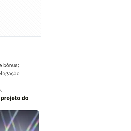
e bônus;
elegação
.
 projeto do