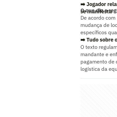
➡️
Jogador rela
O que diz o re
se manifesta
De acordo com 
mudança de loca
específicos qua
➡️ Tudo sobre 
O texto regula
mandante e enf
pagamento de c
logística da equ