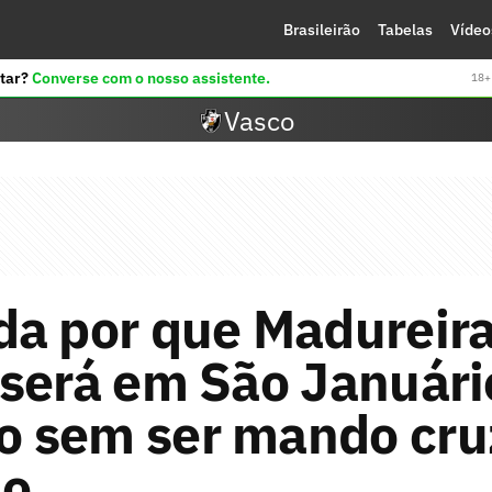
Brasileirão
Tabelas
Vídeo
tar?
Converse com o nosso assistente.
18+ 
Vasco
a por que Madureira
 será em São Januári
 sem ser mando cru
no