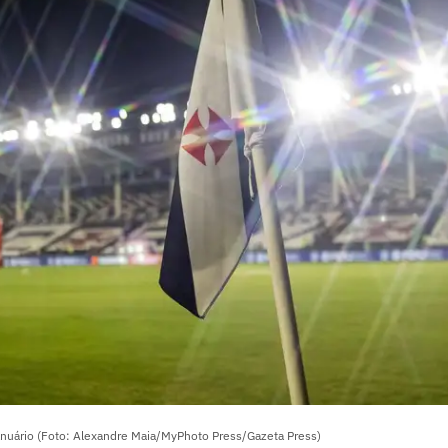
anuário (Foto: Alexandre Maia/MyPhoto Press/Gazeta Press)