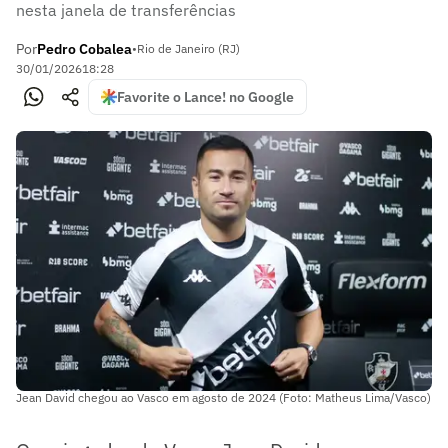
nesta janela de transferências
Por
Pedro Cobalea
•
Rio de Janeiro (RJ)
30/01/2026
18:28
Favorite o Lance! no Google
Jean David chegou ao Vasco em agosto de 2024 (Foto: Matheus Lima/Vasco)