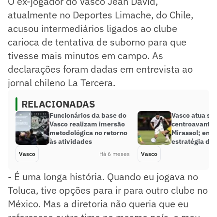
O ex-jogador do Vasco Jean David,
atualmente no Deportes Limache, do Chile,
acusou intermediários ligados ao clube
carioca de tentativa de suborno para que
tivesse mais minutos em campo. As
declarações foram dadas em entrevista ao
jornal chileno La Tercera.
RELACIONADAS
Funcionários da base do
Vasco atua se
Vasco realizam imersão
centroavante 
metodológica no retorno
Mirassol; ent
às atividades
estratégia de 
Vasco
Há 6 meses
Vasco
- É uma longa história. Quando eu jogava no
Toluca, tive opções para ir para outro clube no
México. Mas a diretoria não queria que eu