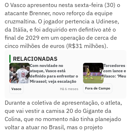
O Vasco apresentou nesta sexta-feira (30) o
atacante Brenner, novo reforço da equipe
cruzmaltina. O jogador pertencia a Udinese,
da Itália, e foi adquirido em defintivo até o
final de 2029 em um operação de cerca de
cinco milhões de euros (R$31 milhões).
RELACIONADAS
Com novidade no
Torcedores se
ataque, Vasco está
com lance em 
definido para enfrentar o
Vasco: ‘Meu D
Mirassol; veja escalação
Fora de Campo
Vasco
Há 6 meses
Durante a coletiva de apresentação, o atleta,
que vai vestir a camisa 20 do Gigante da
Colina, que no momento não tinha planejado
voltar a atuar no Brasil, mas o projeto