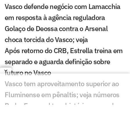
Vasco defende negócio com Lamacchia
em resposta à agência reguladora
Golaço de Deossa contra o Arsenal
choca torcida do Vasco; veja
Após retorno do CRB, Estrella treina em
separado e aguarda definição sobre
futuro no Vasco
Vasco tem aproveitamento superior ao
Fluminense em pênaltis; veja números
Pedro Emanuel tem histórico vencedor
em mata-matas e pode ser trunfo do
Vasco na Copa do Brasil