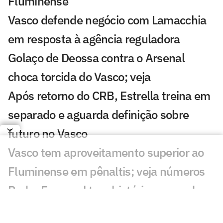
Fluminense
Vasco defende negócio com Lamacchia
em resposta à agência reguladora
Golaço de Deossa contra o Arsenal
choca torcida do Vasco; veja
Após retorno do CRB, Estrella treina em
separado e aguarda definição sobre
futuro no Vasco
Vasco tem aproveitamento superior ao
Fluminense em pênaltis; veja números
Pedro Emanuel tem histórico vencedor
em mata-matas e pode ser trunfo do