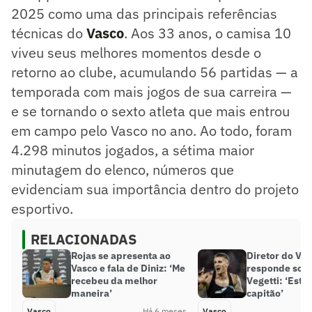
2025 como uma das principais referências
técnicas do
Vasco
. Aos 33 anos, o camisa 10
viveu seus melhores momentos desde o
retorno ao clube, acumulando 56 partidas — a
temporada com mais jogos de sua carreira —
e se tornando o sexto atleta que mais entrou
em campo pelo Vasco no ano. Ao todo, foram
4.298 minutos jogados, a sétima maior
minutagem do elenco, números que
evidenciam sua importância dentro do projeto
esportivo.
RELACIONADAS
Rojas se apresenta ao
Diretor do Va
Vasco e fala de Diniz: ‘Me
responde sobr
recebeu da melhor
Vegetti: ‘Est
maneira’
capitão’
Vasco
Há 6 meses
Vasco