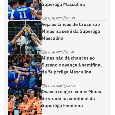
Superliga Masculina
22/04/2026
23:29
Veja os lances de Cruzeiro x
Minas na semi da Superliga
Masculina
22/04/2026
20:41
Minas não dá chances ao
Suzano e avança à semifinal
da Superliga Masculina
16/04/2026
23:04
Osasco reage e vence Minas
de virada na semifinal da
Superliga Feminina