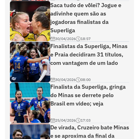
Saca tudo de vôlei? Jogue e
adivinhe quem são as
jogadoras finalistas da
Superliga
30/04/2026
18:57
Finalistas da Superliga, Minas
e Praia decidiram 31 títulos,
com vantagem de um lado
30/04/2026
08:00
Finalista da Superliga, gringa
do Minas se derrete pelo
Brasil em vídeo; veja
25/04/2026
17:03
De virada, Cruzeiro bate Minas
e se aproxima da final da