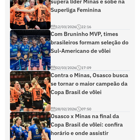
supera líder Minas e sobe na
Superliga Feminina
12/03/2026
22:16
Com Bruninho MVP, times
brasileiros formam seleção do
Sul-Americano de vôlei
02/03/2026
17:09
Contra o Minas, Osasco busca
se tornar o maior campeão da
Copa Brasil de vôlei
28/02/2026
07:50
Osasco x Minas na final da
Copa Brasil de vôlei: confira
horário e onde assistir