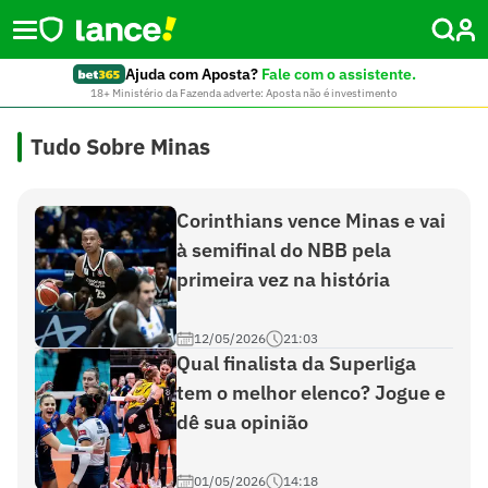
Ajuda com Aposta?
Fale com o assistente.
18+ Ministério da Fazenda adverte: Aposta não é investimento
Tudo Sobre Minas
Corinthians vence Minas e vai
à semifinal do NBB pela
primeira vez na história
12/05/2026
21:03
Qual finalista da Superliga
tem o melhor elenco? Jogue e
dê sua opinião
01/05/2026
14:18