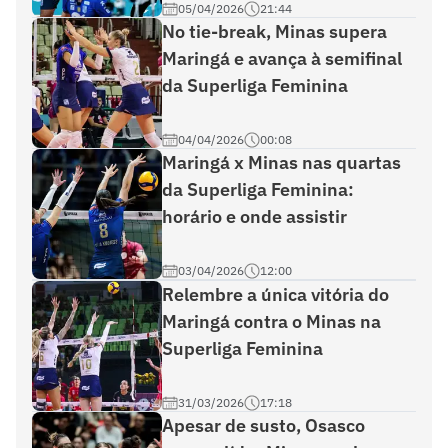
05/04/2026
21:44
No tie-break, Minas supera
Maringá e avança à semifinal
da Superliga Feminina
04/04/2026
00:08
Maringá x Minas nas quartas
da Superliga Feminina:
horário e onde assistir
03/04/2026
12:00
Relembre a única vitória do
Maringá contra o Minas na
Superliga Feminina
31/03/2026
17:18
Apesar de susto, Osasco