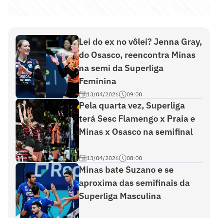
Lei do ex no vôlei? Jenna Gray,
do Osasco, reencontra Minas
na semi da Superliga
Feminina
13/04/2026
09:00
Pela quarta vez, Superliga
terá Sesc Flamengo x Praia e
Minas x Osasco na semifinal
13/04/2026
08:00
Minas bate Suzano e se
aproxima das semifinais da
Superliga Masculina