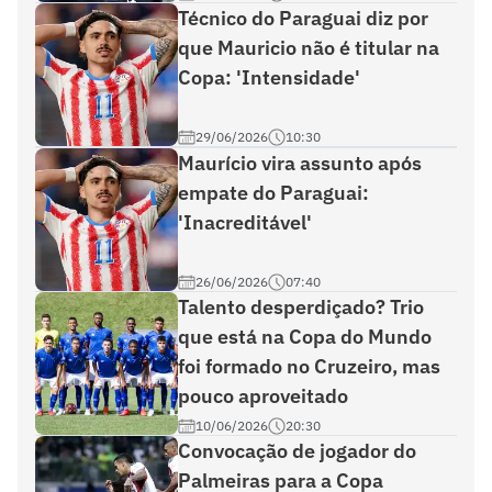
Técnico do Paraguai diz por
que Mauricio não é titular na
Copa: 'Intensidade'
29/06/2026
10:30
Maurício vira assunto após
empate do Paraguai:
'Inacreditável'
26/06/2026
07:40
Talento desperdiçado? Trio
que está na Copa do Mundo
foi formado no Cruzeiro, mas
pouco aproveitado
10/06/2026
20:30
Convocação de jogador do
Palmeiras para a Copa