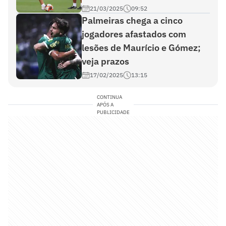
21/03/2025
09:52
Palmeiras chega a cinco
jogadores afastados com
lesões de Maurício e Gómez;
veja prazos
17/02/2025
13:15
CONTINUA
APÓS A
PUBLICIDADE