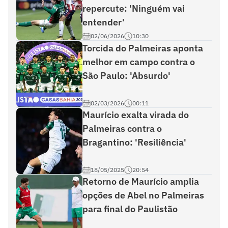
repercute: 'Ninguém vai
entender'
02/06/2026
10:30
Torcida do Palmeiras aponta
melhor em campo contra o
São Paulo: 'Absurdo'
02/03/2026
00:11
Maurício exalta virada do
Palmeiras contra o
Bragantino: 'Resiliência'
18/05/2025
20:54
Retorno de Maurício amplia
opções de Abel no Palmeiras
para final do Paulistão