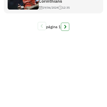
Corinthians
19/06/2024
12:35
página
1