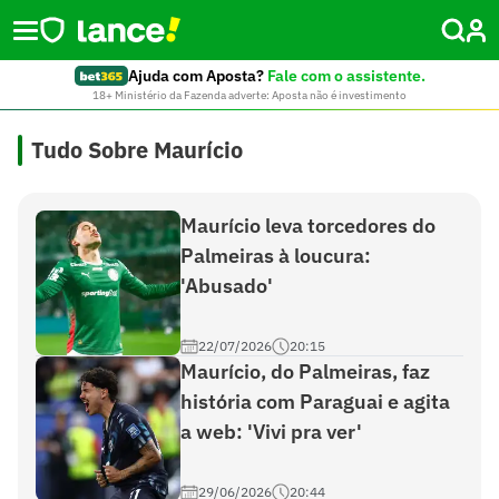
Ajuda com Aposta?
Fale com o assistente.
18+ Ministério da Fazenda adverte: Aposta não é investimento
Tudo Sobre Maurício
Maurício leva torcedores do
Palmeiras à loucura:
'Abusado'
22/07/2026
20:15
Maurício, do Palmeiras, faz
história com Paraguai e agita
a web: 'Vivi pra ver'
29/06/2026
20:44