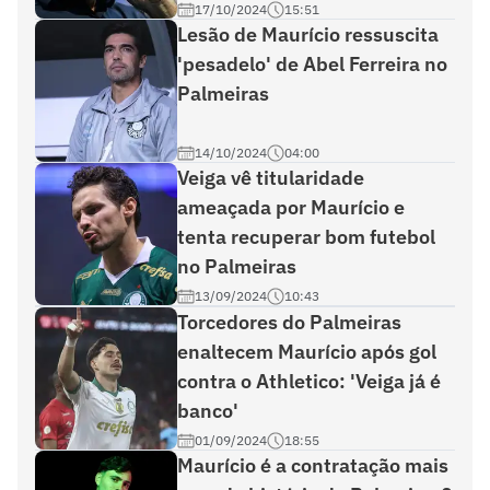
17/10/2024
15:51
Lesão de Maurício ressuscita
'pesadelo' de Abel Ferreira no
Palmeiras
14/10/2024
04:00
Veiga vê titularidade
ameaçada por Maurício e
tenta recuperar bom futebol
no Palmeiras
13/09/2024
10:43
Torcedores do Palmeiras
enaltecem Maurício após gol
contra o Athletico: 'Veiga já é
banco'
01/09/2024
18:55
Maurício é a contratação mais