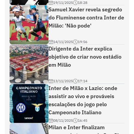
19/11/2025
18:28
Samuel Xavier revela segredo
do Fluminense contra Inter de
Milão: 'Não pode'
14/11/2025
19:56
Dirigente da Inter explica
objetivo de criar novo estádio
em Milão
13/11/2025
17:14
Inter de Milão x Lazio: onde
assistir ao vivo e prováveis
escalações do jogo pelo
Campeonato Italiano
08/11/2025
16:45
Milan e Inter finalizam