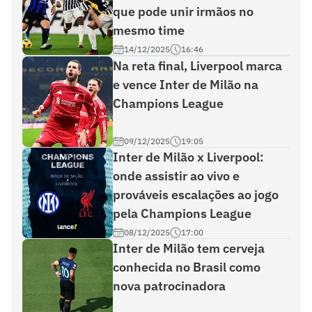
que pode unir irmãos no
mesmo time
14/12/2025
16:46
Na reta final, Liverpool marca
e vence Inter de Milão na
Champions League
09/12/2025
19:05
Inter de Milão x Liverpool:
onde assistir ao vivo e
prováveis escalações ao jogo
pela Champions League
08/12/2025
17:00
Inter de Milão tem cerveja
conhecida no Brasil como
nova patrocinadora