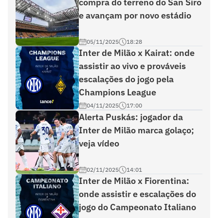
compra do terreno do San Siro
e avançam por novo estádio
05/11/2025
18:28
Inter de Milão x Kairat: onde
assistir ao vivo e prováveis
escalações do jogo pela
Champions League
04/11/2025
17:00
Alerta Puskás: jogador da
Inter de Milão marca golaço;
veja vídeo
02/11/2025
14:01
Inter de Milão x Fiorentina:
onde assistir e escalações do
jogo do Campeonato Italiano