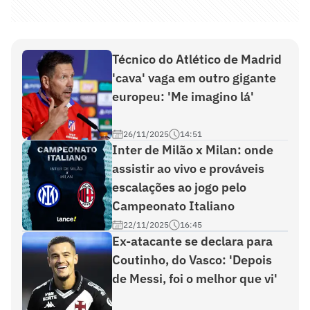
Técnico do Atlético de Madrid
'cava' vaga em outro gigante
europeu: 'Me imagino lá'
26/11/2025
14:51
Inter de Milão x Milan: onde
assistir ao vivo e prováveis
escalações ao jogo pelo
Campeonato Italiano
22/11/2025
16:45
Ex-atacante se declara para
Coutinho, do Vasco: 'Depois
de Messi, foi o melhor que vi'