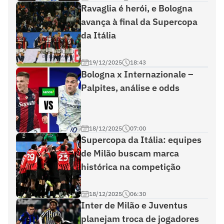
Ravaglia é herói, e Bologna
avança à final da Supercopa
da Itália
19/12/2025
18:43
Bologna x Internazionale –
Palpites, análise e odds
18/12/2025
07:00
Supercopa da Itália: equipes
de Milão buscam marca
histórica na competição
18/12/2025
06:30
Inter de Milão e Juventus
planejam troca de jogadores