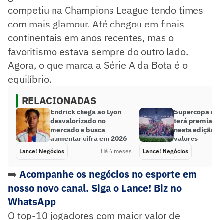
competiu na Champions League tendo times
com mais glamour. Até chegou em finais
continentais em anos recentes, mas o
favoritismo estava sempre do outro lado.
Agora, o que marca a Série A da Bota é o
equilíbrio.
RELACIONADAS
Endrick chega ao Lyon
Supercopa da
desvalorizado no
terá premiaçã
mercado e busca
nesta edição; 
aumentar cifra em 2026
valores
Lance! Negócios
Há 6 meses
Lance! Negócios
➡️
Acompanhe os negócios no esporte em
nosso novo canal. Siga o Lance! Biz no
WhatsApp
O top-10 jogadores com maior valor de