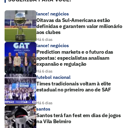
lance! negócios
Oitavas da Sul-Americana estão
definidas e garantem valor milionário
aos clubes
Há 6 dias
lance! negócios
Prediction markets e o futuro das
apostas: especialistas analisam
expansão e regulação
Há 6 dias
futebol nacional
Times tradicionais voltam à elite
estadual no primeiro ano de SAF
Há 6 dias
santos
Santos terá fan fest em dias de jogos
na Vila Belmiro