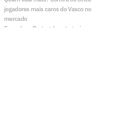
jogadores mais caros do Vasco no
mercado
Espanha e Portugal protagonizam o
duelo mais valioso até as oitavas da
Copa; entenda
Brasil garante premiação milionária
mesmo após eliminação na Copa do
Mundo
Por que a CazéTV tem delay na
transmissão da Copa e como é possível
reduzir o atraso