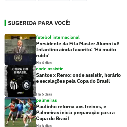
SUGERIDA PARA VOCÊ!
futebol internacional
Presidente da Fifa Master Alumni vê
Infantino ainda favorito: 'Há muito
ruído'
Há 4 dias
onde assistir
Santos x Remo: onde assistir, horário
e escalações pela Copa do Brasil
Há 6 dias
palmeiras
Paulinho retorna aos treinos, e
Palmeiras inicia preparação para a
Copa do Brasil
Há 6 dias