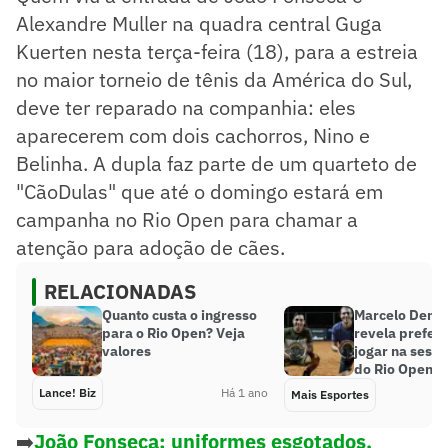
Alexandre Muller na quadra central Guga
Kuerten nesta terça-feira (18), para a estreia
no maior torneio de tênis da América do Sul,
deve ter reparado na companhia: eles
aparecerem com dois cachorros, Nino e
Belinha. A dupla faz parte de um quarteto de
"CãoDulas" que até o domingo estará em
campanha no Rio Open para chamar a
atenção para adoção de cães.
RELACIONADAS
Quanto custa o ingresso
Marcelo Demo
para o Rio Open? Veja
revela prefer
valores
jogar na sessã
do Rio Open
Lance! Biz
Há 1 ano
Mais Esportes
➡️
João Fonseca: uniformes esgotados,