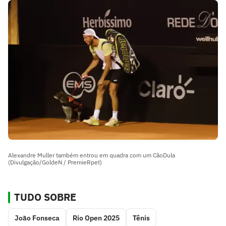
Alexandre Muller também entrou em quadra com um CãoDula
(Divulgação/GoldeN / PremieRpet)
TUDO SOBRE
João Fonseca
Rio Open 2025
Tênis