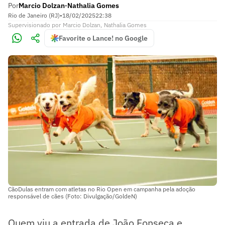
Por
Marcio Dolzan
Nathalia Gomes
•
Rio de Janeiro (RJ)
•
18/02/2025
22:38
Supervisionado
por
Marcio Dolzan
,
Nathalia Gomes
Favorite o Lance! no Google
CãoDulas entram com atletas no Rio Open em campanha pela adoção
responsável de cães (Foto: Divulgação/GoldeN)
Quem viu a entrada de João Fonseca e