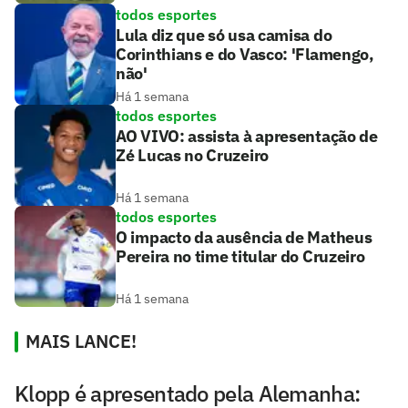
todos esportes
Lula diz que só usa camisa do
Corinthians e do Vasco: 'Flamengo,
não'
Há 1 semana
todos esportes
AO VIVO: assista à apresentação de
Zé Lucas no Cruzeiro
Há 1 semana
todos esportes
O impacto da ausência de Matheus
Pereira no time titular do Cruzeiro
Há 1 semana
MAIS LANCE!
Klopp é apresentado pela Alemanha: