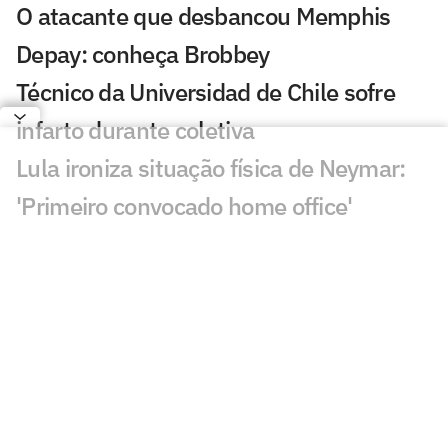
O atacante que desbancou Memphis
Depay: conheça Brobbey
Técnico da Universidad de Chile sofre
infarto durante coletiva
Lula ironiza situação física de Neymar:
'Primeiro convocado home office'
Endrick faz festa com torcedores antes
do jogo contra o Haiti
'É jogador?' Atacante da Espanha é
barrado após curtir dia de folga; entenda
André Jardine troca o México pelos
Emirados e inicia novo capítulo no