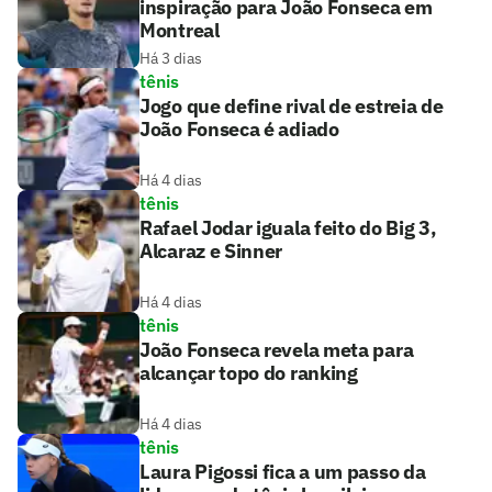
inspiração para João Fonseca em
Montreal
Há 3 dias
tênis
Jogo que define rival de estreia de
João Fonseca é adiado
Há 4 dias
tênis
Rafael Jodar iguala feito do Big 3,
Alcaraz e Sinner
Há 4 dias
tênis
João Fonseca revela meta para
alcançar topo do ranking
Há 4 dias
tênis
Laura Pigossi fica a um passo da