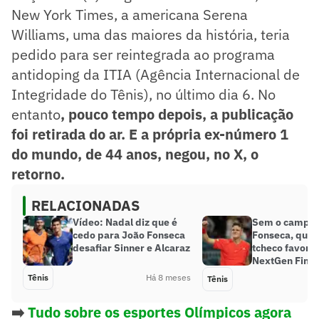
New York Times, a americana Serena
Williams, uma das maiores da história, teria
pedido para ser reintegrada ao programa
antidoping da ITIA (Agência Internacional de
Integridade do Tênis), no último dia 6. No
entanto
, pouco tempo depois, a publicação
foi retirada do ar. E a própria ex-número 1
do mundo, de 44 anos, negou, no X, o
retorno.
RELACIONADAS
Vídeo: Nadal diz que é
Sem o campeã
cedo para João Fonseca
Fonseca, quem
desafiar Sinner e Alcaraz
tcheco favorit
NextGen Final
Tênis
Há 8 meses
Tênis
➡️
Tudo sobre os esportes Olímpicos agora