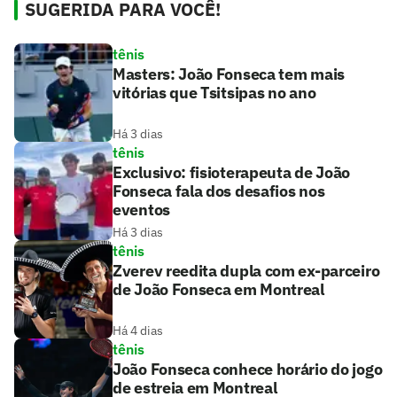
SUGERIDA PARA VOCÊ!
tênis
Masters: João Fonseca tem mais
vitórias que Tsitsipas no ano
Há 3 dias
tênis
Exclusivo: fisioterapeuta de João
Fonseca fala dos desafios nos
eventos
Há 3 dias
tênis
Zverev reedita dupla com ex-parceiro
de João Fonseca em Montreal
Há 4 dias
tênis
João Fonseca conhece horário do jogo
de estreia em Montreal