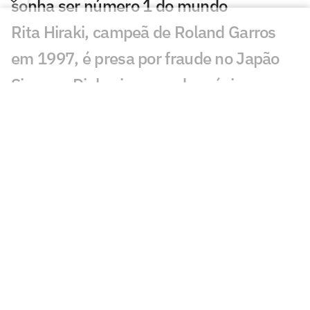
sonha ser número 1 do mundo
Rita Hiraki, campeã de Roland Garros
em 1997, é presa por fraude no Japão
Sinner e Djokovic saem do próximo
torneio de João Fonseca
Técnico de João Fonseca cita Guga ao
relembrar maior vitória
CazéTV garante direitos exclusivos do
WTA Tour até 2030
Após ter passaporte roubado, Guto
Miguel perde torneio
Lenda americana Andre Agassi dá