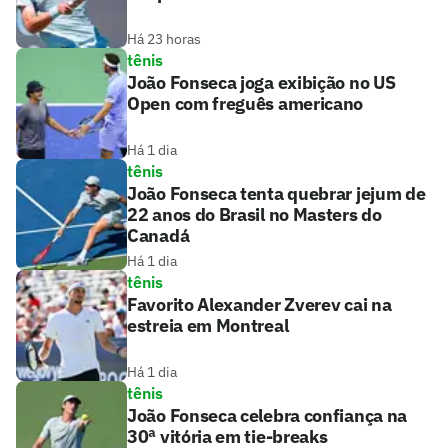
Há 23 horas
tênis
João Fonseca joga exibição no US
Open com freguês americano
Há 1 dia
tênis
João Fonseca tenta quebrar jejum de
22 anos do Brasil no Masters do
Canadá
Há 1 dia
tênis
Favorito Alexander Zverev cai na
estreia em Montreal
Há 1 dia
tênis
João Fonseca celebra confiança na
30ª vitória em tie-breaks