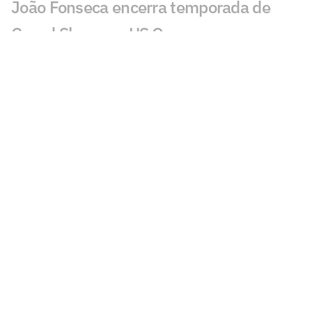
João Fonseca encerra temporada de
Grand Slams no US Open
João Fonseca fatura quarta maior
premiação do ano no UTS Rio
Jornalista faz alerta: 'João Fonseca está
muito longe de ganhar um Grand Slam'
Loio no Lance! vê Guto Miguel com
chance de estrear na Davis
Rivais de João Fonseca na Copa Davis
caem no ranking
WTA inicia testes de gênero para
torneios femininos