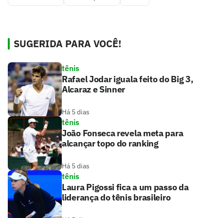
SUGERIDA PARA VOCÊ!
tênis
Rafael Jodar iguala feito do Big 3,
Alcaraz e Sinner
Há 5 dias
tênis
João Fonseca revela meta para
alcançar topo do ranking
Há 5 dias
tênis
Laura Pigossi fica a um passo da
liderança do tênis brasileiro