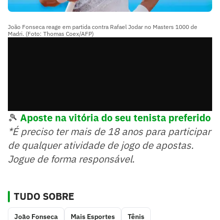
João Fonseca reage em partida contra Rafael Jodar no Masters 1000 de
Madri. (Foto: Thomas Coex/AFP)
🎾
Aposte na vitória do seu tenista preferido
*É preciso ter mais de 18 anos para participar
de qualquer atividade de jogo de apostas.
Jogue de forma responsável
.
TUDO SOBRE
João Fonseca
Mais Esportes
Tênis