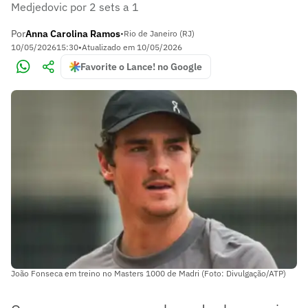
Medjedovic por 2 sets a 1
Por
Anna Carolina Ramos
•
Rio de Janeiro (RJ)
10/05/2026
15:30
•
Atualizado em
10/05/2026
Favorite o Lance! no Google
João Fonseca em treino no Masters 1000 de Madri (Foto: Divulgação/ATP)