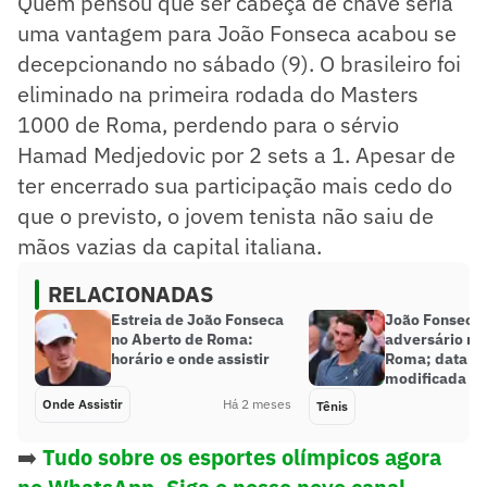
Quem pensou que ser cabeça de chave seria
uma vantagem para João Fonseca acabou se
decepcionando no sábado (9). O brasileiro foi
eliminado na primeira rodada do Masters
1000 de Roma, perdendo para o sérvio
Hamad Medjedovic por 2 sets a 1. Apesar de
ter encerrado sua participação mais cedo do
que o previsto, o jovem tenista não saiu de
mãos vazias da capital italiana.
RELACIONADAS
Estreia de João Fonseca
João Fonseca
no Aberto de Roma:
adversário no
horário e onde assistir
Roma; data de
modificada
Onde Assistir
Há 2 meses
Tênis
➡️
Tudo sobre os esportes olímpicos agora