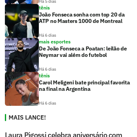
Há 5 dias
tênis
João Fonseca sonha com top 20 da
ATP no Masters 1000 de Montreal
Há 6 dias
mais esportes
De João Fonseca a Poatan: leilão de
Neymar vai além do futebol
Há 6 dias
tênis
Carol Meligeni bate principal favorita
na final na Argentina
Há 6 dias
MAIS LANCE!
Laura Pigossi celebra aniversário com