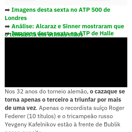
➡️
Imagens desta sexta no ATP 500 de
Londres
➡️
Análise: Alcaraz e Sinner mostraram que
➡️
Imagens desta sexta no ATP de Halle
o tênis está em ótimas mãos
Nos 32 anos do torneio alemão,
o cazaque se
torna apenas o terceiro a triunfar por mais
de uma vez
. Apenas o recordista suíço Roger
Federer (10 títulos) e o tricampeão russo
Yevgeny Kafelnikov estão à frente de Bublik