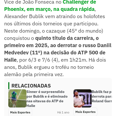
Vice de João Fonseca no
Challenger de
Phoenix, em março, na quadra rápida
,
Alexander Bublik vem atraindo os holofotes
nos últimos dois torneios que participou.
Neste domingo, o cazaque (45º do mundo)
conquistou o
quinto título da carreira, o
primeiro em 2025, ao derrotar o russo Daniil
Medvedev (11º) na decisão do ATP 500 de
Halle
, por 6/3 e 7/6 (4), em 1h21m. Há dois
anos, Bublik ergueu o troféu no torneio
alemão pela primeira vez.
RELACIONADAS
Sinner é surpreendido
Bublik faz pia
por Bublik e é eliminado
derrota para 
nas oitavas do ATP de
Roland Garros
Halle
Mais Esportes
Mais Esportes
Há 1 ano