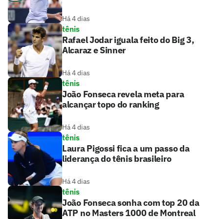
Há 4 dias
tênis
Rafael Jodar iguala feito do Big 3,
Alcaraz e Sinner
Há 4 dias
tênis
João Fonseca revela meta para
alcançar topo do ranking
Há 4 dias
tênis
Laura Pigossi fica a um passo da
liderança do tênis brasileiro
Há 4 dias
tênis
João Fonseca sonha com top 20 da
ATP no Masters 1000 de Montreal