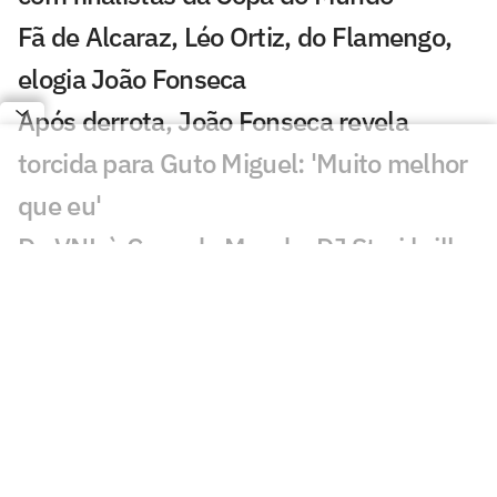
Fã de Alcaraz, Léo Ortiz, do Flamengo,
elogia João Fonseca
Após derrota, João Fonseca revela
torcida para Guto Miguel: 'Muito melhor
que eu'
Da VNL à Copa do Mundo, DJ Stari brilha
em torneio com João Fonseca
Veja os lances dos jogos de João
Fonseca e Guto Miguel no UTS Rio
Guto Miguel vence estreia no UTS Rio e
projeta duelo com João Fonseca