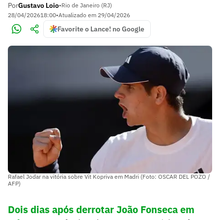
Por
Gustavo Loio
•
Rio de Janeiro (RJ)
28/04/2026
18:00
•
Atualizado em
29/04/2026
Favorite o Lance! no Google
Rafael Jodar na vitória sobre Vit Kopriva em Madri (Foto: OSCAR DEL POZO /
AFP)
Dois dias após derrotar João Fonseca em