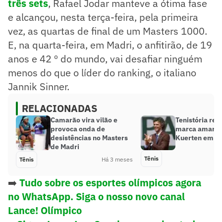
três sets
, Rafael Jodar manteve a ótima fase
e alcançou, nesta terça-feira, pela primeira
vez, as quartas de final de um Masters 1000.
E, na quarta-feira, em Madri, o anfitirão, de 19
anos e 42 º do mundo, vai desafiar ninguém
menos do que o líder do ranking, o italiano
Jannik Sinner.
RELACIONADAS
Camarão vira vilão e
Tenistória re
provoca onda de
marca amarga
desistências no Masters
Kuerten em M
de Madri
Tênis
Tênis
Há 3 meses
➡️
Tudo sobre os esportes olímpicos agora
no WhatsApp. Siga o nosso novo canal
Lance! Olímpico