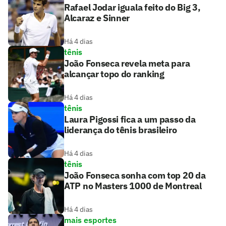
Rafael Jodar iguala feito do Big 3,
Alcaraz e Sinner
Há 4 dias
tênis
João Fonseca revela meta para
alcançar topo do ranking
Há 4 dias
tênis
Laura Pigossi fica a um passo da
liderança do tênis brasileiro
Há 4 dias
tênis
João Fonseca sonha com top 20 da
ATP no Masters 1000 de Montreal
Há 4 dias
mais esportes