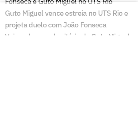
Fonseca e Guto Miguel no UTS Rio
Guto Miguel vence estreia no UTS Rio e
projeta duelo com João Fonseca
Veja os lances da vitória de Guto Miguel
na estreia no UTS Rio
No UTS Rio, João Fonseca busca a
segunda maior premiação do ano
Entenda as regras do UTS Rio, torneio
com João Fonseca no Maracanãzinho
Com João Fonseca, tênis volta ao
Maracanãzinho após quase 14 anos
João Fonseca confirma próximos