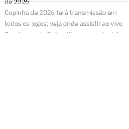
de 2026
Copinha de 2026 terá transmissão em
todos os jogos; veja onde assistir ao vivo
Sport anuncia Felipe Ximenes, colunista
do Lance!, como novo CEO
Presidente diz que Sport está próximo
de técnico ex-Ceará
Brasileirão 2025 termina com público
histórico no 'novo normal' dos estádios
Como tudo desabou: os fatores que
levaram o Sport ao rebaixamento
Quando começa a Série B de 2026? Veja