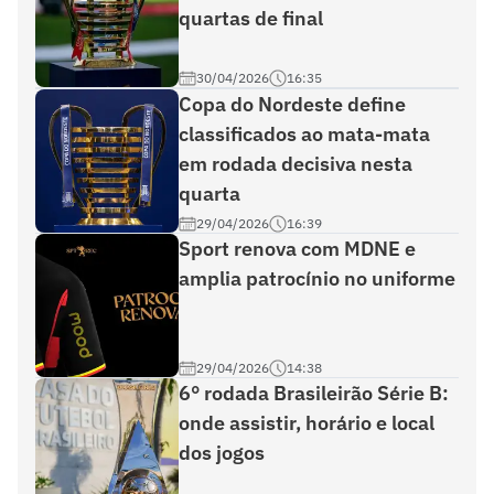
quartas de final
30/04/2026
16:35
Copa do Nordeste define
classificados ao mata-mata
em rodada decisiva nesta
quarta
29/04/2026
16:39
Sport renova com MDNE e
amplia patrocínio no uniforme
29/04/2026
14:38
6° rodada Brasileirão Série B:
onde assistir, horário e local
dos jogos