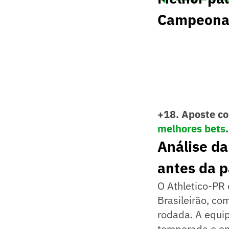
Campeonat
+18. Aposte co
melhores bets
.
Análise da
antes da 
O Athletico-PR
Brasileirão, co
rodada. A equi
temporada e en