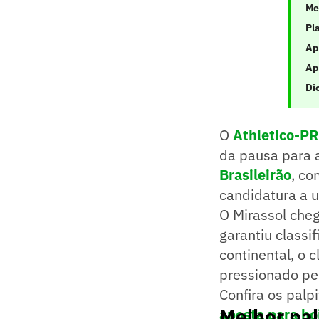
Me
Pl
Ap
Ap
Di
O
Athletico-PR
da pausa para 
Brasileirão
, co
candidatura a 
O Mirassol che
garantiu classi
continental, o 
pressionado pel
Confira os palp
Melhor pal
aposta para ho