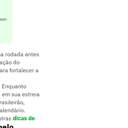
sson
ma rodada antes
cação do
ra fortalecer a
. Enquanto
s em sua estreia
asileirão,
alendário.
utras
dicas de
pelo