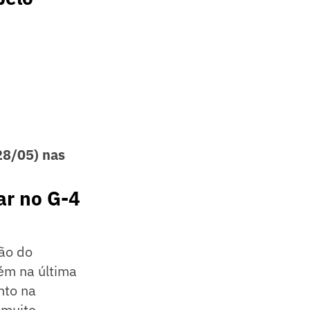
28/05) nas
ar no G-4
ão do
ém na última
nto na
 muito