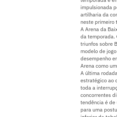
impulsionada pe
artilharia da c
neste primeiro 
A Arena da Baix
da temporada. O
triunfos sobre 
modelo de jogo 
desempenho em 
Arena como um 
A última rodad
estratégico ao 
toda a interru
concorrentes di
tendência é de
para uma postu
inferior da tabe