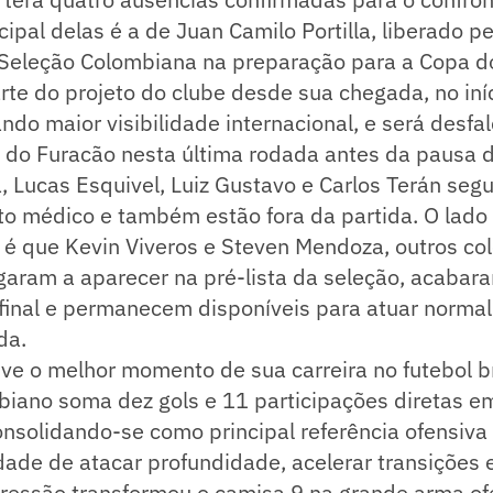
cipal delas é a de Juan Camilo Portilla, liberado p
a Seleção Colombiana na preparação para a Copa 
arte do projeto do clube desde sua chegada, no iní
ndo maior visibilidade internacional, e será desf
do Furacão nesta última rodada antes da pausa d
a, Lucas Esquivel, Luiz Gustavo e Carlos Terán se
o médico e também estão fora da partida. O lado 
 é que Kevin Viveros e Steven Mendoza, outros c
aram a aparecer na pré-lista da seleção, acabara
final e permanecem disponíveis para atuar norma
da.
ive o melhor momento de sua carreira no futebol br
biano soma dez gols e 11 participações diretas e
solidando-se como principal referência ofensiva 
ade de atacar profundidade, acelerar transições 
essão transformou o camisa 9 na grande arma of