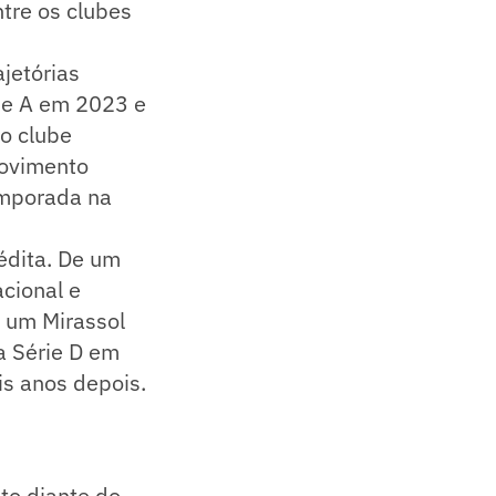
tre os clubes
jetórias
rie A em 2023 e
o clube
movimento
emporada na
édita. De um
acional e
e um Mirassol
a Série D em
is anos depois.
to diante do