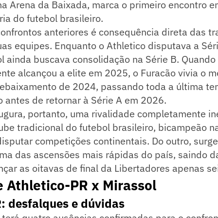
a Arena da Baixada, marca o primeiro encontro en
ia do futebol brasileiro.
onfrontos anteriores é consequência direta das tra
uas equipes. Enquanto o Athletico disputava a Sé
l ainda buscava consolidação na Série B. Quando 
ente alcançou a elite em 2025, o Furacão vivia o 
rebaixamento de 2024, passando toda a última t
 antes de retornar à Série A em 2026.
ugura, portanto, uma rivalidade completamente in
ube tradicional do futebol brasileiro, bicampeão n
isputar competições continentais. Do outro, surg
uma das ascensões mais rápidas do país, saindo d
çar as oitavas de final da Libertadores apenas se
e Athletico-PR x Mirassol
: desfalques e dúvidas
terá quatro ausências confirmadas para o confron