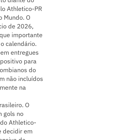
elo Athletico-PR
do Mundo. O
cio de 2026,
alque importante
o calendário.
guem entregues
positivo para
olombianos do
m não incluídos
lmente na
asileiro. O
m gols no
do Athletico-
e decidir em
ensiva da