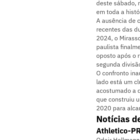
deste sábado, n
em toda a histór
A ausência de c
recentes das d
2024, o Mirasso
paulista finalm
oposto após o 
segunda divisão
O confronto ina
lado está um cl
acostumado a d
que construiu 
2020 para alcan
Notícias d
Athletico-PR
Odair Hellmann 