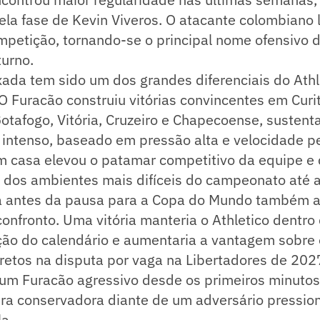
la fase de Kevin Viveros. O atacante colombiano l
ompetição, tornando-se o principal nome ofensivo 
turno.
ada tem sido um dos grandes diferenciais do Athl
 Furacão construiu vitórias convincentes em Curi
Botafogo, Vitória, Cruzeiro e Chapecoense, susten
intenso, baseado em pressão alta e velocidade pe
casa elevou o patamar competitivo da equipe e 
dos ambientes mais difíceis do campeonato até a
a antes da pausa para a Copa do Mundo também a
confronto. Uma vitória manteria o Athletico dentro
pção do calendário e aumentaria a vantagem sobre
retos na disputa por vaga na Libertadores de 2027
 um Furacão agressivo desde os primeiros minut
ra conservadora diante de um adversário pressio
la.