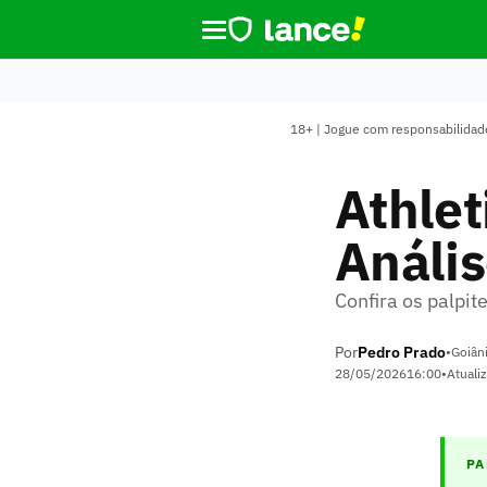
18+ | Jogue com responsabilidade
Athlet
Anális
Confira os palpi
Por
Pedro Prado
•
Goiân
28/05/2026
16:00
•
Atuali
PA