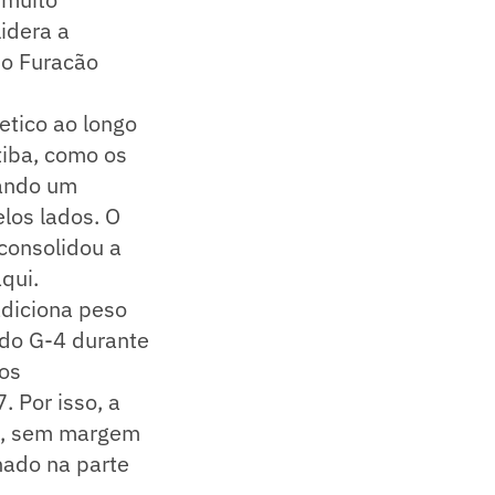
idera a
do Furacão
etico ao longo
tiba, como os
tando um
los lados. O
consolidou a
qui.
diciona peso
 do G-4 durante
 os
. Por isso, a
os, sem margem
nado na parte