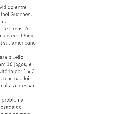
vidido entre
afael Guanaes,
l da
U e Lanús. A
de antecedência
l sul-americano
para o Leão
em 16 jogos, e
itória por 1 x 0
, mas não foi
o alta a pressão
o problema
pesada de
início de maio,