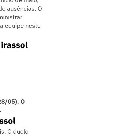
de ausências. O
inistrar
da equipe neste
irassol
28/05). O
.
ssol
is. O duelo