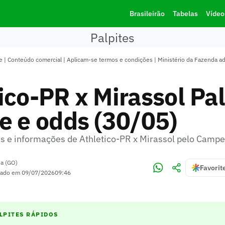
Brasileirão
Tabelas
Vídeo
Palpites
 | Conteúdo comercial | Aplicam-se termos e condições | Ministério da Fazenda a
ico-PR x Mirassol Pal
e e odds (30/05)
tes e informações de Athletico-PR x Mirassol pelo Campe
ia (GO)
Favorit
zado em
09/07/2026
09:46
LPITES RÁPIDOS