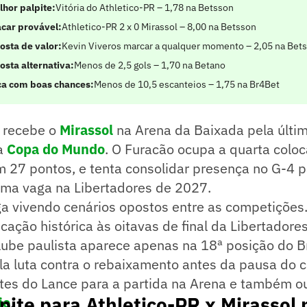
lhor palpite:
Vitória do Athletico-PR – 1,78 na Betsson
acar provável:
Athletico-PR 2 x 0 Mirassol – 8,00 na Betsson
osta de valor:
Kevin Viveros marcar a qualquer momento – 2,05 na Bet
osta alternativa:
Menos de 2,5 gols – 1,70 na Betano
ca com boas chances:
Menos de 10,5 escanteios – 1,75 na Br4Bet
recebe o
Mirassol
na Arena da Baixada pela últi
a
Copa do Mundo
. O Furacão ocupa a quarta colo
m 27 pontos, e tenta consolidar presença no G-4 pa
uma vaga na Libertadores de 2027.
ga vivendo cenários opostos entre as competições
ficação histórica às oitavas de final da Libertadore
clube paulista aparece apenas na 18ª posição do Br
a luta contra o rebaixamento antes da pausa do c
ites do Lance para a partida na Arena e também o
pite para Athletico-PR x Mirassol 
je
.