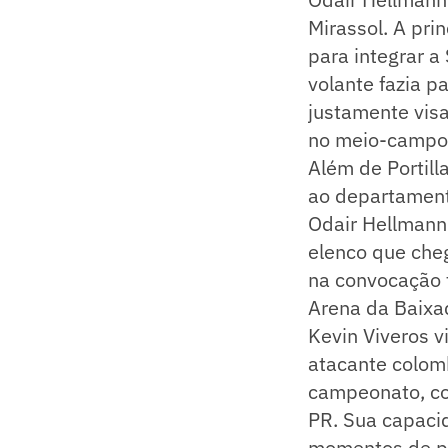
Mirassol. A prin
para integrar 
volante fazia p
justamente visa
no meio-campo 
Além de Portill
ao departament
Odair Hellmann
elenco que cheg
na convocação 
Arena da Baixa
Kevin Viveros v
atacante colom
campeonato, con
PR. Sua capacid
momentos de pr