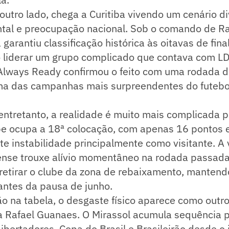
 outro lado, chega a Curitiba vivendo um cenário di
ental e preocupação nacional. Sob o comando de R
 garantiu classificação histórica às oitavas de fina
o liderar um grupo complicado que contava com LD
o Always Ready confirmou o feito com uma rodada 
ma das campanhas mais surpreendentes do futebo
 entretanto, a realidade é muito mais complicada 
ipe ocupa a 18ª colocação, com apenas 16 pontos 
te instabilidade principalmente como visitante. A v
ense trouxe alívio momentâneo na rodada passada
 retirar o clube da zona de rebaixamento, mantend
antes da pausa de junho.
o na tabela, o desgaste físico aparece como outr
a Rafael Guanaes. O Mirassol acumula sequência 
Libertadores, Copa do Brasil e Brasileirão desde o 