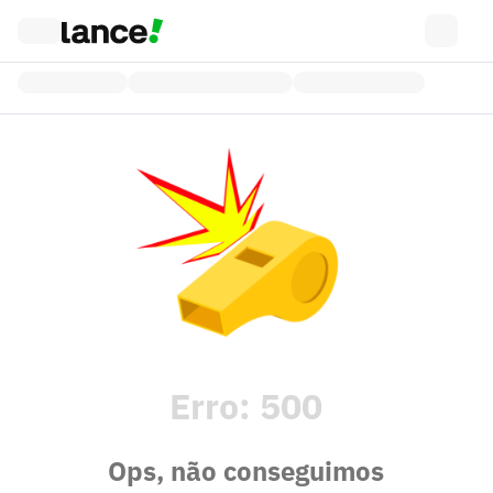
Erro:
500
Ops, não conseguimos