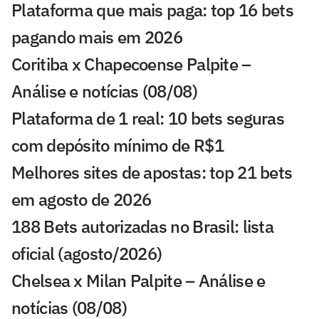
Plataforma que mais paga: top 16 bets
pagando mais em 2026
Coritiba x Chapecoense Palpite –
Análise e notícias (08/08)
Plataforma de 1 real: 10 bets seguras
com depósito mínimo de R$1
Melhores sites de apostas: top 21 bets
em agosto de 2026
188 Bets autorizadas no Brasil: lista
oficial (agosto/2026)
Chelsea x Milan Palpite – Análise e
notícias (08/08)