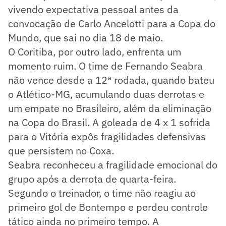
vivendo expectativa pessoal antes da
convocação de Carlo Ancelotti para a Copa do
Mundo, que sai no dia 18 de maio.
O Coritiba, por outro lado, enfrenta um
momento ruim. O time de Fernando Seabra
não vence desde a 12ª rodada, quando bateu
o Atlético-MG, acumulando duas derrotas e
um empate no Brasileiro, além da eliminação
na Copa do Brasil. A goleada de 4 x 1 sofrida
para o Vitória expôs fragilidades defensivas
que persistem no Coxa.
Seabra reconheceu a fragilidade emocional do
grupo após a derrota de quarta-feira.
Segundo o treinador, o time não reagiu ao
primeiro gol de Bontempo e perdeu controle
tático ainda no primeiro tempo. A