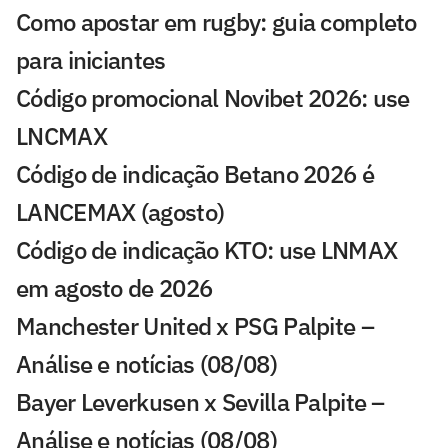
Como apostar em rugby: guia completo
para iniciantes
Código promocional Novibet 2026: use
LNCMAX
Código de indicação Betano 2026 é
LANCEMAX (agosto)
Código de indicação KTO: use LNMAX
em agosto de 2026
Manchester United x PSG Palpite –
Análise e notícias (08/08)
Bayer Leverkusen x Sevilla Palpite –
Análise e notícias (08/08)