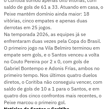
o Coritiba somou apenas oito vitórias, com
saldo de gols de 61 a 33. Atuando em casa, o
Peixe mantém domínio ainda maior: 18
vitórias, cinco empates e apenas duas
derrotas em 25 jogos.
Na temporada 2026, as equipes já se
enfrentaram duas vezes pela Copa do Brasil.
O primeiro jogo na Vila Belmiro terminou em
empate sem gols, e o Santos venceu a volta
no Couto Pereira por 2 x 0, com gols de
Gabriel Bontempo e Adonis Frías, ambos no
primeiro tempo. Nos últimos quatro duelos
diretos, o Coritiba não conseguiu vencer, com
saldo de gols de 10 a 1 para o Santos, e em
quatro dos cinco confrontos mais recentes, o
Peixe marcou o primeiro gol.