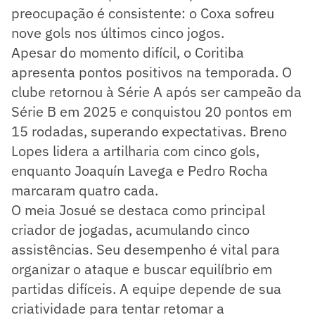
preocupação é consistente: o Coxa sofreu
nove gols nos últimos cinco jogos.
Apesar do momento difícil, o Coritiba
apresenta pontos positivos na temporada. O
clube retornou à Série A após ser campeão da
Série B em 2025 e conquistou 20 pontos em
15 rodadas, superando expectativas. Breno
Lopes lidera a artilharia com cinco gols,
enquanto Joaquín Lavega e Pedro Rocha
marcaram quatro cada.
O meia Josué se destaca como principal
criador de jogadas, acumulando cinco
assistências. Seu desempenho é vital para
organizar o ataque e buscar equilíbrio em
partidas difíceis. A equipe depende de sua
criatividade para tentar retomar a