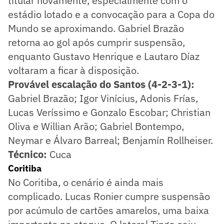
titular novamente, especialmente com o
estádio lotado e a convocação para a Copa do
Mundo se aproximando. Gabriel Brazão
retorna ao gol após cumprir suspensão,
enquanto Gustavo Henrique e Lautaro Díaz
voltaram a ficar à disposição.
Provável escalação do Santos (4-2-3-1):
Gabriel Brazão; Igor Vinícius, Adonis Frías,
Lucas Veríssimo e Gonzalo Escobar; Christian
Oliva e Willian Arão; Gabriel Bontempo,
Neymar e Álvaro Barreal; Benjamín Rollheiser.
Técnico:
Cuca
Coritiba
No Coritiba, o cenário é ainda mais
complicado. Lucas Ronier cumpre suspensão
por acúmulo de cartões amarelos, uma baixa