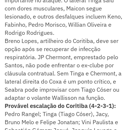
importante no ataque. O lateral Tinga saiu
com dores musculares, Maicon segue
lesionado, e outros desfalques incluem Keno,
Fabinho, Pedro Morisco, Willian Oliveira e
Rodrigo Rodrigues.
Breno Lopes, artilheiro do Coritiba, deve ser
opção após se recuperar de infecção
respiratória. JP Chermont, emprestado pelo
Santos, não pode enfrentar o ex-clube por
cláusula contratual. Sem Tinga e Chermont, a
lateral direita do Coxa é um ponto crítico, e
Seabra pode improvisar com Tiago Cóser ou
adaptar o volante Wallisson na função.
Provável escalação do Coritiba (4-2-3-1):
Pedro Rangel; Tinga (Tiago Cóser), Jacy,
Bruno Melo e Felipe Jonatan; Vini Paulista e