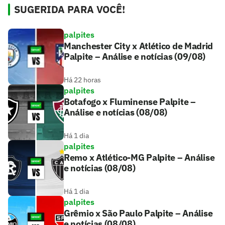
SUGERIDA PARA VOCÊ!
palpites
Manchester City x Atlético de Madrid
Palpite – Análise e notícias (09/08)
Há 22 horas
palpites
Botafogo x Fluminense Palpite –
Análise e notícias (08/08)
Há 1 dia
palpites
Remo x Atlético-MG Palpite – Análise
e notícias (08/08)
Há 1 dia
palpites
Grêmio x São Paulo Palpite – Análise
e notícias (08/08)