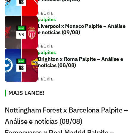
Há 1 dia
palpites
Liverpool x Monaco Palpite – Análise
e notícias (09/08)
Há 1 dia
palpites
Brighton x Roma Palpite – Análise e
notícias (08/08)
Há 1 dia
MAIS LANCE!
Nottingham Forest x Barcelona Palpite –
Análise e notícias (08/08)
Ferencvaros x Real Madrid Palpite –