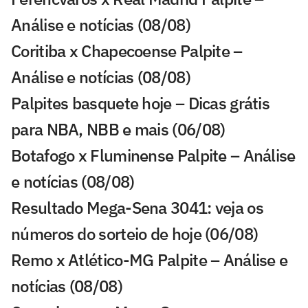
Análise e notícias (08/08)
Coritiba x Chapecoense Palpite –
Análise e notícias (08/08)
Palpites basquete hoje – Dicas grátis
para NBA, NBB e mais (06/08)
Botafogo x Fluminense Palpite – Análise
e notícias (08/08)
Resultado Mega-Sena 3041: veja os
números do sorteio de hoje (06/08)
Remo x Atlético-MG Palpite – Análise e
notícias (08/08)