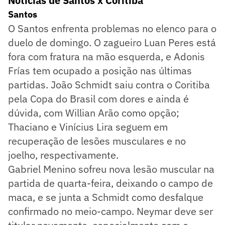
Notícias de Santos x Coritiba
Santos
O Santos enfrenta problemas no elenco para o
duelo de domingo. O zagueiro Luan Peres está
fora com fratura na mão esquerda, e Adonis
Frías tem ocupado a posição nas últimas
partidas. João Schmidt saiu contra o Coritiba
pela Copa do Brasil com dores e ainda é
dúvida, com Willian Arão como opção;
Thaciano e Vinícius Lira seguem em
recuperação de lesões musculares e no
joelho, respectivamente.
Gabriel Menino sofreu nova lesão muscular na
partida de quarta-feira, deixando o campo de
maca, e se junta a Schmidt como desfalque
confirmado no meio-campo. Neymar deve ser