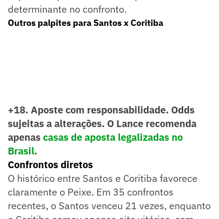
determinante no confronto.
Outros palpites para Santos x Coritiba
+18. Aposte com responsabilidade. Odds
sujeitas a alterações. O Lance recomenda
apenas
casas de aposta legalizadas no
Brasil
.
Confrontos diretos
O histórico entre Santos e Coritiba favorece
claramente o Peixe. Em 35 confrontos
recentes, o Santos venceu 21 vezes, enquanto