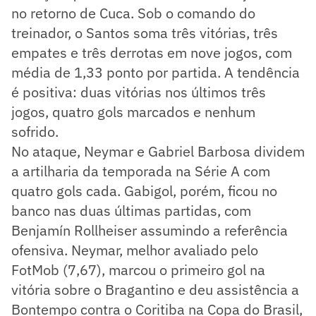
no retorno de Cuca. Sob o comando do
treinador, o Santos soma três vitórias, três
empates e três derrotas em nove jogos, com
média de 1,33 ponto por partida. A tendência
é positiva: duas vitórias nos últimos três
jogos, quatro gols marcados e nenhum
sofrido.
No ataque, Neymar e Gabriel Barbosa dividem
a artilharia da temporada na Série A com
quatro gols cada. Gabigol, porém, ficou no
banco nas duas últimas partidas, com
Benjamín Rollheiser assumindo a referência
ofensiva. Neymar, melhor avaliado pelo
FotMob (7,67), marcou o primeiro gol na
vitória sobre o Bragantino e deu assistência a
Bontempo contra o Coritiba na Copa do Brasil,