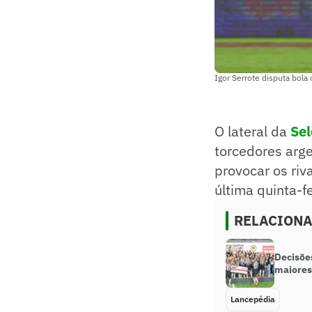
Igor Serrote disputa bola
O lateral da
Sel
torcedores arge
provocar os riv
última quinta-f
RELACION
Decisõe
maiores
Lancepédia