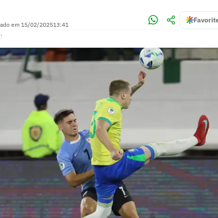
Favorit
zado em
15/02/2025
13:41
!