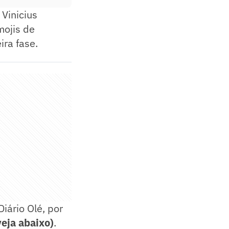
 Vinicius
mojis de
ira fase.
iário Olé, por
veja abaixo)
.