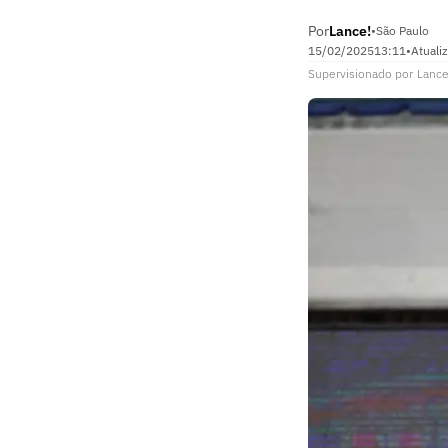
Por
Lance!
•
São Paulo
15/02/2025
13:11
•
Atuali
Supervisionado
por
Lance