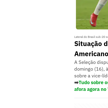
Lateral do Brasil sub-20 
Situação d
American
A Seleção dispu
domingo (16), à
sobre a vice-lí
➡️
Tudo sobre o
afora agora no