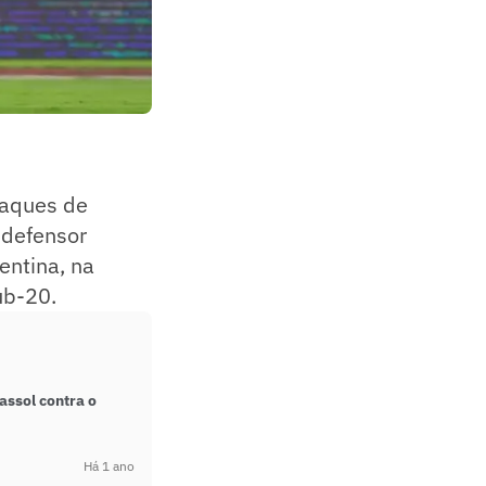
taques de
 defensor
entina, na
ub-20.
assol contra o
Há 1 ano