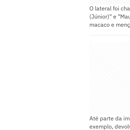
O lateral foi c
(Júnior)" e "Ma
macaco e mençõe
Até parte da im
exemplo, devo