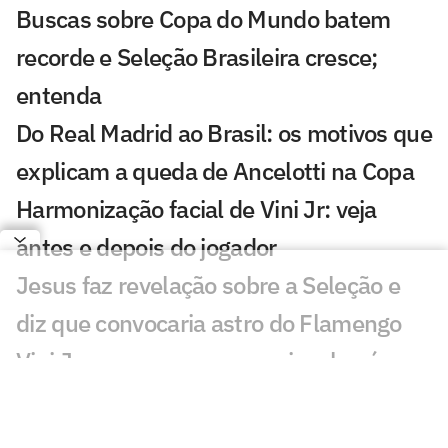
Buscas sobre Copa do Mundo batem
recorde e Seleção Brasileira cresce;
entenda
Do Real Madrid ao Brasil: os motivos que
explicam a queda de Ancelotti na Copa
Harmonização facial de Vini Jr: veja
antes e depois do jogador
Jesus faz revelação sobre a Seleção e
diz que convocaria astro do Flamengo
Vini Jr aparece com novo visual após
procedimento estético
Brasil sobe no ranking da Fifa e encosta