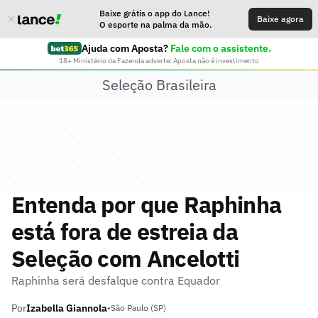
Baixe grátis o app do Lance!
Baixe agora
O esporte na palma da mão.
Ajuda com Aposta?
Fale com o assistente.
18+ Ministério da Fazenda adverte: Aposta não é investimento
Seleção Brasileira
Entenda por que Raphinha
está fora de estreia da
Seleção com Ancelotti
Raphinha será desfalque contra Equador
Por
Izabella Giannola
•
São Paulo (SP)