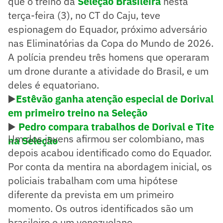
que o treino da
Seleção Brasileira
nesta
terça-feira (3), no CT do Caju, teve
espionagem do Equador, próximo adversário
nas Eliminatórias da Copa do Mundo de 2026.
A polícia prendeu três homens que operaram
um drone durante a atividade do Brasil, e um
deles é equatoriano.
▶️
Estêvão ganha atenção especial de Dorival
em primeiro treino na Seleção
▶️
Pedro compara trabalhos de Dorival e Tite
Um dos jovens afirmou ser colombiano, mas
na Seleção
depois acabou identificado como do Equador.
Por conta da mentira na abordagem inicial, os
policiais trabalham com uma hipótese
diferente da prevista em um primeiro
momento. Os outros identificados são um
brasileiro e um venezuelano.