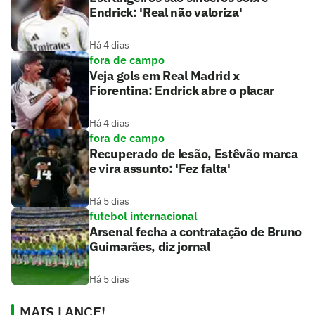
Endrick: 'Real não valoriza'
Há 4 dias
fora de campo
Veja gols em Real Madrid x
Fiorentina: Endrick abre o placar
Há 4 dias
fora de campo
Recuperado de lesão, Estêvão marca
e vira assunto: 'Fez falta'
Há 5 dias
futebol internacional
Arsenal fecha a contratação de Bruno
Guimarães, diz jornal
Há 5 dias
MAIS LANCE!