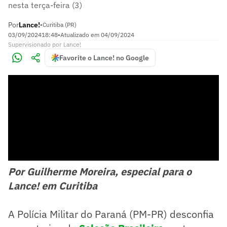
nesta terça-feira (3)
Por
Lance!
•
Curitiba (PR)
03/09/2024
18:48
•
Atualizado em
04/09/2024
Supervisionado
por
Lance!
Favorite o Lance! no Google
Por Guilherme Moreira, especial para o
Lance! em Curitiba
A Polícia Militar do Paraná (PM-PR) desconfia