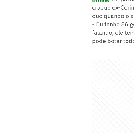
linhas
craque ex-Corin
que quando o a
- Eu tenho 86 g
falando, ele te
pode botar tod