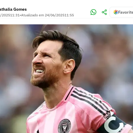
athalia Gomes
Favorit
6/2025
11:31
•
Atualizado em
24/06/2025
11:55