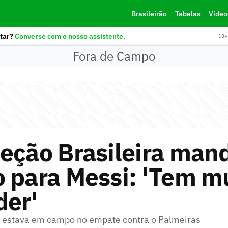
Brasileirão
Tabelas
Vídeo
tar?
Converse com o nosso assistente.
18+ 
Fora de Campo
eção Brasileira man
 para Messi: 'Tem mu
der'
o estava em campo no empate contra o Palmeiras