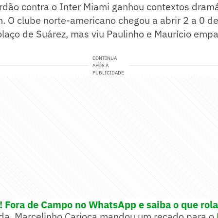
rdão contra o Inter Miami ganhou contextos dramá
. O clube norte-americano chegou a abrir 2 a 0 d
olaço de Suárez, mas viu Paulinho e Maurício emp
CONTINUA
APÓS A
PUBLICIDADE
e! Fora de Campo no WhatsApp e saiba o que rola
ida, Marcelinho Carioca mandou um recado para o