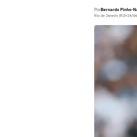
Por
Bernardo Pinho
N
•
Rio de Janeiro (RJ)
•
24/0