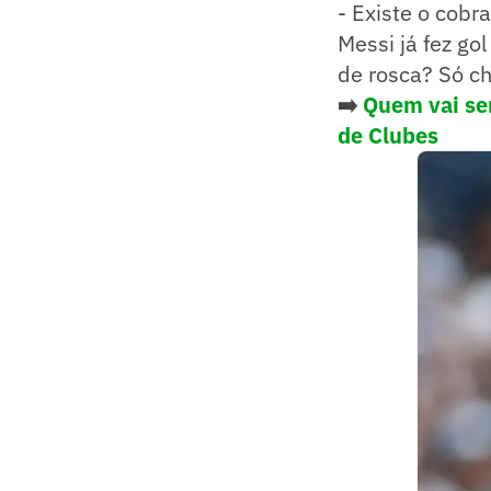
- Existe o cobr
Messi já fez go
de rosca? Só c
➡️
Quem vai ser
de Clubes