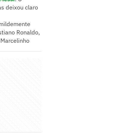
as deixou claro
humildemente
istiano Ronaldo,
 Marcelinho