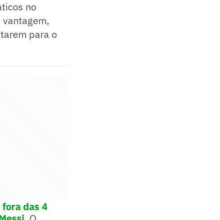
ticos no
e vantagem,
atarem para o
 fora das 4
Messi
. O