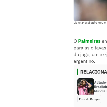
Lionel Messi enfrentou o 
O
Palmeira
s
em
para as oitavas
do jogo, um ex
argentino.
RELACION
Atitude
Brasile
Mundial:
Fora de Campo