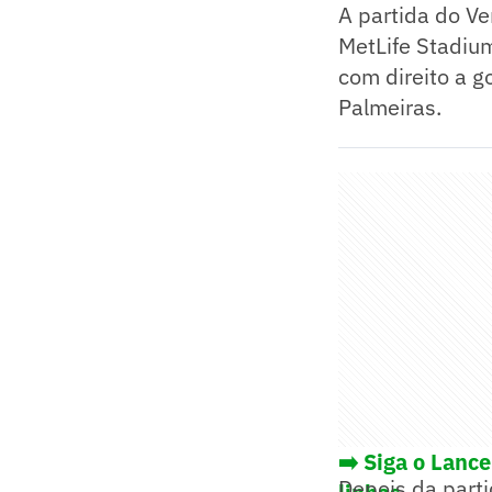
A partida do Ve
MetLife Stadium
com direito a g
Palmeiras.
➡️ Siga o Lanc
Depois da part