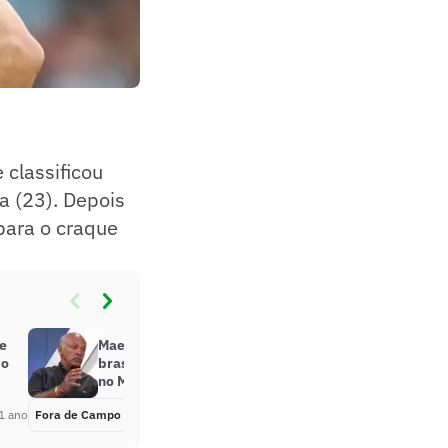
 classificou
a (23). Depois
para o craque
de
Maestro Júnior prevê clube
do
brasileiro entre os quatro finalistas
no Mundial
1 ano
Fora de Campo
Há 1 ano