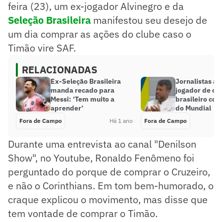
feira (23), um ex-jogador Alvinegro e da
Seleção Brasileira
manifestou seu desejo de
um dia comprar as ações do clube caso o
Timão vire SAF.
RELACIONADAS
Ex-Seleção Brasileira
Jornalistas a
manda recado para
jogador de cl
Messi: ‘Tem muito a
brasileiro co
aprender’
do Mundial
Fora de Campo
Há 1 ano
Fora de Campo
Durante uma entrevista ao canal "Denilson
Show", no Youtube, Ronaldo Fenômeno foi
perguntado do porque de comprar o Cruzeiro,
e não o Corinthians. Em tom bem-humorado, o
craque explicou o movimento, mas disse que
tem vontade de comprar o Timão.