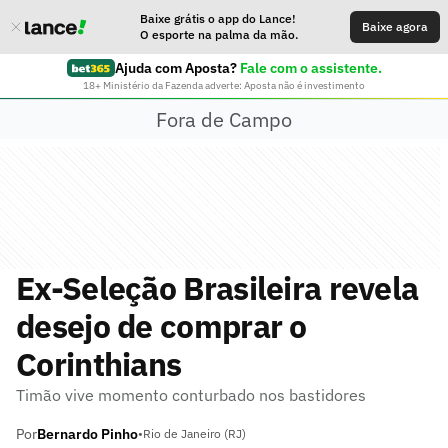
Baixe grátis o app do Lance!
Baixe agora
O esporte na palma da mão.
Ajuda com Aposta?
Fale com o assistente.
18+ Ministério da Fazenda adverte: Aposta não é investimento
Fora de Campo
Ex-Seleção Brasileira revela
desejo de comprar o
Corinthians
Timão vive momento conturbado nos bastidores
Por
Bernardo Pinho
•
Rio de Janeiro (RJ)