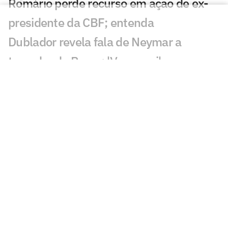
Romário perde recurso em ação de ex-
presidente da CBF; entenda
Dublador revela fala de Neymar a
torcedor do Remo: 'Vem aqui'
Santos faz publicação provocativa ao
Remo após classificação
Discussão de Neymar contra Remo irrita
torcedores: 'O que aconteceu?'
Roberto Carlos se declara a rival do
Palmeiras após polêmica
Fluminense x Vasco: vidente prevê jogo
difícil no clássico carioca