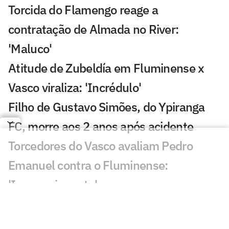
Torcida do Flamengo reage a
contratação de Almada no River:
'Maluco'
Atitude de Zubeldía em Fluminense x
Vasco viraliza: 'Incrédulo'
Filho de Gustavo Simões, do Ypiranga
FC, morre aos 2 anos após acidente
Torcedores do Vasco avaliam Pedro
Emanuel contra o Fluminense:
'Impressionante'
Esposa de Andrés Gómez, do Vasco,
desabafa após classificação sobre o