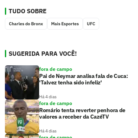
TUDO SOBRE
Charles do Bronx
Mais Esportes
UFC
SUGERIDA PARA VOCÊ!
fora de campo
Pai de Neymar analisa fala de Cuca:
'Talvez tenha sido infeliz'
Há 4 dias
fora de campo
Romário tenta reverter penhora de
valores a receber da CazéTV
Há 4 dias
fora de campo