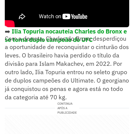
➡️
Ilia Topuria nocauteia Charles do Bronx e
Com a derrota, Charles do Bronx desperdiçou
se torna duplo campeão do UFC
a oportunidade de reconquistar o cinturão dos
leves. O brasileiro havia perdido o título da
divisão para Islam Makachev, em 2022. Por
outro lado, Ilia Topuria entrou no seleto grupo
de duplos campeões do Ultimate. O georgiano
já conquistou os penas e agora está no todo
da categoria até 70 kg.
CONTINUA
APÓS A
PUBLICIDADE