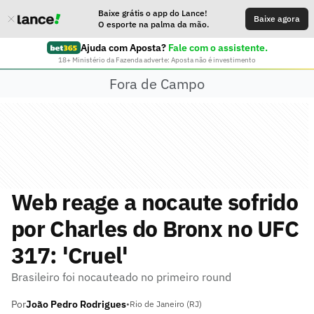
Baixe grátis o app do Lance!
Baixe agora
O esporte na palma da mão.
Ajuda com Aposta?
Fale com o assistente.
18+ Ministério da Fazenda adverte: Aposta não é investimento
Fora de Campo
Web reage a nocaute sofrido
por Charles do Bronx no UFC
317: 'Cruel'
Brasileiro foi nocauteado no primeiro round
Por
João Pedro Rodrigues
•
Rio de Janeiro (RJ)