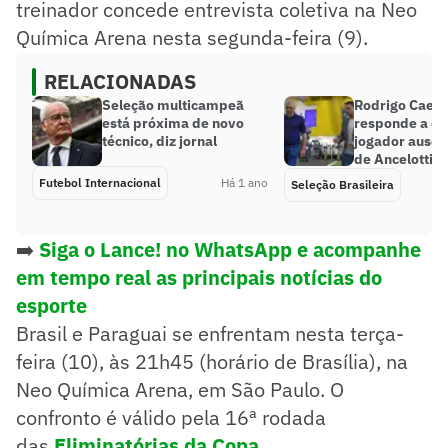
treinador concede entrevista coletiva na Neo
Química Arena nesta segunda-feira (9).
RELACIONADAS
Seleção multicampeã
Rodrigo Caet
está próxima de novo
responde a crí
técnico, diz jornal
jogador ausent
de Ancelotti n
Futebol Internacional
Há 1 ano
Seleção Brasileira
➡️
Siga o Lance! no WhatsApp e acompanhe
em tempo real as principais notícias do
esporte
Brasil e Paraguai se enfrentam nesta terça-
feira (10), às 21h45 (horário de Brasília), na
Neo Química Arena, em São Paulo. O
confronto é válido pela 16ª rodada
das
Eliminatórias da Copa
.