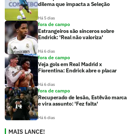
dilema que impacta a Seleção
Há 5 dias
fora de campo
Estrangeiros são sinceros sobre
Endrick: 'Real não valoriza'
Há 6 dias
fora de campo
Veja gols em Real Madrid x
Fiorentina: Endrick abre o placar
Há 6 dias
fora de campo
Recuperado de lesão, Estêvão marca
e vira assunto: 'Fez falta'
Há 6 dias
MAIS LANCE!