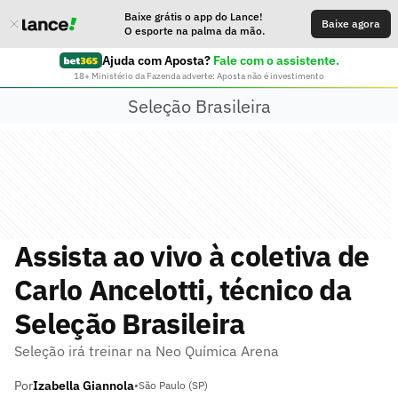
Baixe grátis o app do Lance!
Baixe agora
O esporte na palma da mão.
Ajuda com Aposta?
Fale com o assistente.
18+ Ministério da Fazenda adverte: Aposta não é investimento
Seleção Brasileira
Assista ao vivo à coletiva de
Carlo Ancelotti, técnico da
Seleção Brasileira
Seleção irá treinar na Neo Química Arena
Por
Izabella Giannola
•
São Paulo (SP)