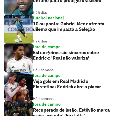
um ano para o prodígio brasileiro
Há 5 dias
futebol nacional
10 ou ponta: Gabriel Mec enfrenta
dilema que impacta a Seleção
Há 6 dias
fora de campo
Estrangeiros são sinceros sobre
Endrick: 'Real não valoriza'
Há 1 semana
fora de campo
Veja gols em Real Madrid x
Fiorentina: Endrick abre o placar
Há 1 semana
fora de campo
Recuperado de lesão, Estêvão marca
e vira assunto: 'Fez falta'