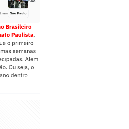
São Paulo em 2025
1 ano
São Paulo
Há 1 ano
o Brasileiro
ato Paulista
,
ue o primeiro
gumas semanas
ecipadas. Além
o. Ou seja, o
 ano dentro