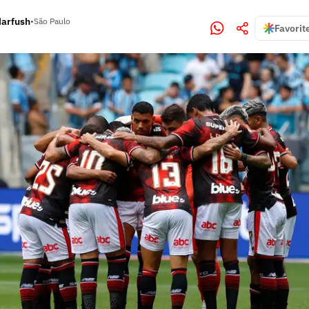
Harfush
•
São Paulo
Favorit