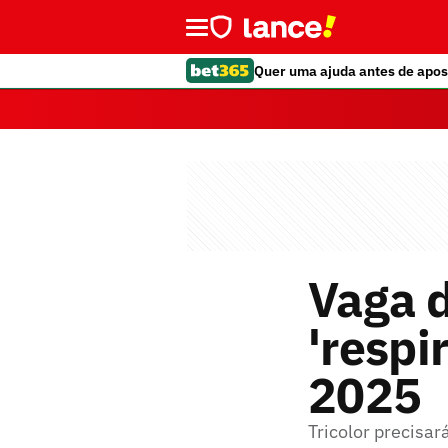
Quer uma ajuda antes de apos
Vaga d
'respi
2025
Tricolor precisar