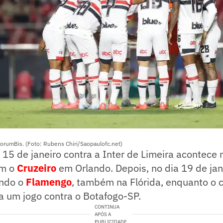
orumBis. (Foto: Rubens Chiri/Saopaulofc.net)
a 15 de janeiro contra a Inter de Limeira acontec
om o
Cruzeiro
em Orlando. Depois, no dia 19 de jane
ando o
Flamengo
, também na Flórida, enquanto o 
a um jogo contra o Botafogo-SP.
CONTINUA
APÓS A
PUBLICIDADE