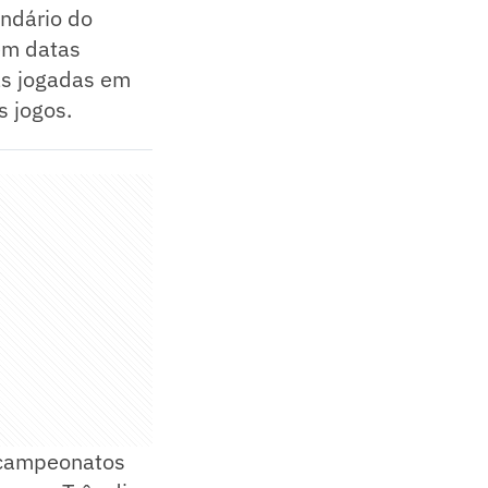
endário do
 em datas
as jogadas em
s jogos.
 campeonatos