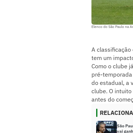
Elenco do São Paulo na A
A classificação
tem um impacto
Como o clube já
pré-temporada 
do estadual, a 
clube. O intuit
antes do começ
RELACION
São Paul
vai gan