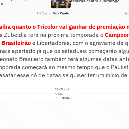
reserva contra o Botafogo
ro
Há 1 ano
São Paulo
Há 
aiba quanto o Tricolor vai ganhar de premiação n
is Zubeldía terá na próxima temporada o
Campeon
,
Brasileirão
e Libertadores, com o agravante de q
mais apertado já que os estaduais começarão al
eonato Brasileiro também terá algumas datas ant
emporada começará ao mesmo tempo que o Paulistã
esatar esse nó de datas se quiser ter um início de
CONTINUA
APÓS A
PUBLICIDADE