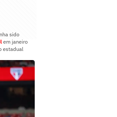
enha sido
l
em janeiro
o estadual