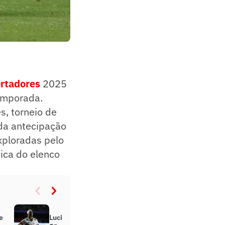
ertadores
2025
emporada.
s, torneio de
da antecipação
xploradas pelo
tica do elenco
e
Luciano diz que não sabe se fica no