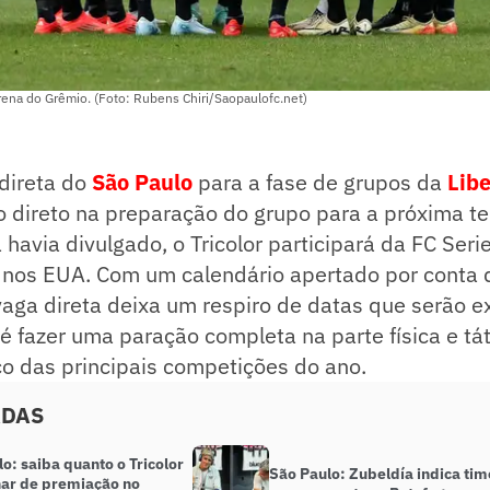
rena do Grêmio. (Foto: Rubens Chiri/Saopaulofc.net)
 direta do
São Paulo
para a fase de grupos da
Lib
 direto na preparação do grupo para a próxima t
 havia divulgado, o Tricolor participará da FC Serie
nos EUA. Com um calendário apertado por conta 
vaga direta deixa um respiro de datas que serão e
o é fazer uma paração completa na parte física e tá
o das principais competições do ano.
ADAS
o: saiba quanto o Tricolor
São Paulo: Zubeldía indica tim
har de premiação no