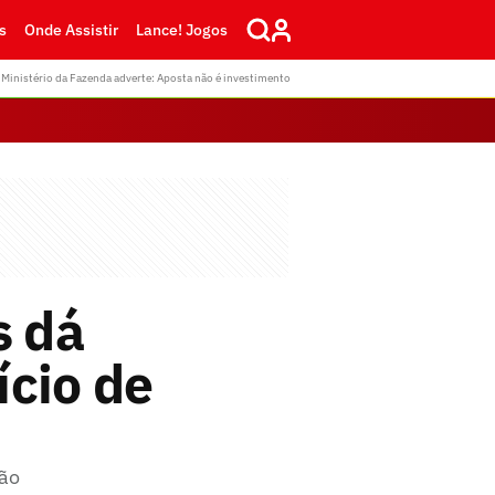
s
Onde Assistir
Lance! Jogos
Ministério da Fazenda adverte: Aposta não é investimento
s dá
ício de
tão