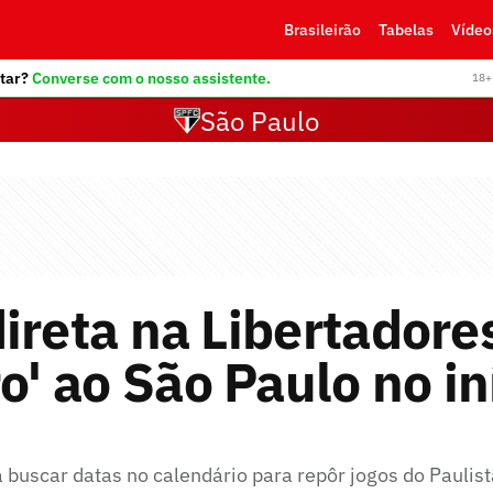
Brasileirão
Tabelas
Vídeo
tar?
Converse com o nosso assistente.
18+ 
São Paulo
ireta na Libertadore
ro' ao São Paulo no in
á buscar datas no calendário para repôr jogos do Paulis